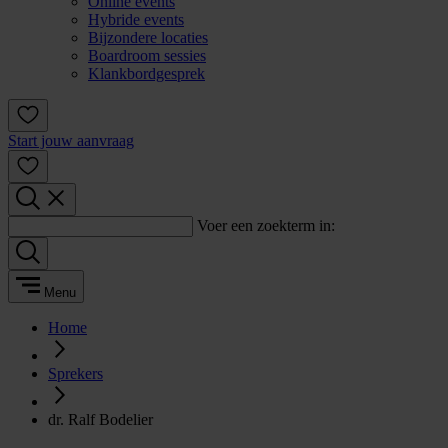
Online events
Hybride events
Bijzondere locaties
Boardroom sessies
Klankbordgesprek
Start jouw aanvraag
Voer een zoekterm in:
Menu
Home
Sprekers
dr. Ralf Bodelier