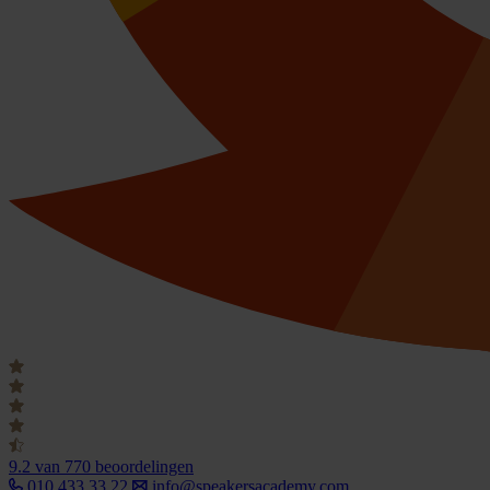
9.2
van 770 beoordelingen
010 433 33 22
info@speakersacademy.com