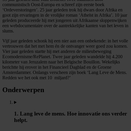
communistisch Oost-Europa en schreef zijn eerste boek
‘Ordeverstoringen’. 25 jaar geleden trok hij dwars door Afrika en
goot zijn ervaringen in de vrolijke roman ‘Atheïst in Afrika’. 10 jaar
geleden produceerde hij met jongeren uit Afrikaanse sloppenwijken
een webdocumentaire over de aantrekkelijke kanten van het leven in
slums.
Vijf jaar geleden schonk hij een nier aan een onbekende: in het volle
vertrouwen dat het met hem én de ontvanger weer goed zou komen.
Vier jaar geleden startte hij met anderen de milieubeweging
Ecomodernisme/RePlanet. Twee jaar geleden wandelde hij 4.200
kilometer van Jeruzalem naar het Belgische Bouillon. Wekelijks
berichtte hij erover in het Financieel Dagblad en de Groene
Amsterdammer. Onlangs verscheen zijn boek ‘Lang Leve de Mens.
Redden we het ook met 10 miljard?’
Onderwerpen
1. Lang leve de mens. Hoe innovatie ons verder
helpt.