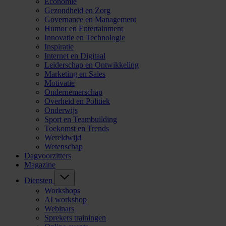
Economie
Gezondheid en Zorg
Governance en Management
Humor en Entertainment
Innovatie en Technologie
Inspiratie
Internet en Digitaal
Leiderschap en Ontwikkeling
Marketing en Sales
Motivatie
Ondernemerschap
Overheid en Politiek
Onderwijs
Sport en Teambuilding
Toekomst en Trends
Wereldwijd
Wetenschap
Dagvoorzitters
Magazine
Diensten
Workshops
AI workshop
Webinars
Sprekers trainingen