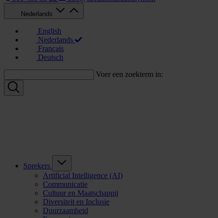
Nederlands
English
Nederlands
Français
Deutsch
Voer een zoekterm in:
Sprekers
Artificial Intelligence (AI)
Communicatie
Cultuur en Maatschappij
Diversiteit en Inclusie
Duurzaamheid