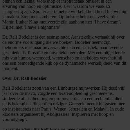
binnen één lezing, workshop of inspiratietalk omslaat in een
ervaring van hoop en optimisme. Leer waarom we vaak zo
naargeestig zijn. Spoiler alert: met de werkelijkheid heeft het weinig
te maken. Stop met somberen. Optimisme helpt ons veel verder.
Martin Luther King motiveerde zijn aanhang met ‘I have dream’.
Hij zei niet ‘I have a nightmare’.
Dr. Ralf Bodelier is een rasinspirator. Aanstekelijk verhaalt hij over
de enorme vooruitgang die we boeken. Bodelier neemt zijn
toehoorders mee naar onverwachte data en statistiek, naar levende
geschiedenis, filosofie en onvertelde verhalen. Met een uitgekiende
mix van humor, weemoed, wetenschap en anekdotes verschaft hij
ons een bemoedigende kijk op de dynamische werkelijkheid van dit
moment.
Over Dr. Ralf Bodelier
Ralf Bodelier is zoon van een Limburgse mijnwerker. Hij deed vijf
jaar over de mavo, volgde een lerarenopleiding geschiedenis,
studeerde af als theoloog en promoveerde aan een rechtenfaculteit
en is bekend als filosoof en reiziger. Geregeld neemt hij gasten mee
op inspiratiereis naar Parijs, Wenen, Jeruzalem en Malawi. In oude
kloosters organiseert hij Abdijsessies ‘Inspireren met hoop en
vooruitgang’.
35 jaar geleden liftte Ralf Bodelier twee maanden door