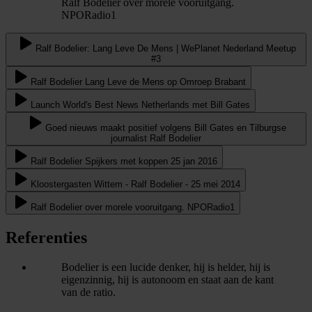
Ralf Bodelier over morele vooruitgang.
NPORadio1
Ralf Bodelier: Lang Leve De Mens | WePlanet Nederland Meetup
#3
Ralf Bodelier Lang Leve de Mens op Omroep Brabant
Launch World's Best News Netherlands met Bill Gates
Goed nieuws maakt positief volgens Bill Gates en Tilburgse
journalist Ralf Bodelier
Ralf Bodelier Spijkers met koppen 25 jan 2016
Kloostergasten Wittem - Ralf Bodelier - 25 mei 2014
Ralf Bodelier over morele vooruitgang. NPORadio1
Referenties
Bodelier is een lucide denker, hij is helder, hij is
eigenzinnig, hij is autonoom en staat aan de kant
van de ratio.