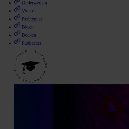
Onderwerpen
Video's
Referenties
Blogs
Boeken
Publicaties