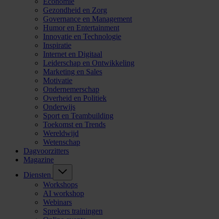
Economie
Gezondheid en Zorg
Governance en Management
Humor en Entertainment
Innovatie en Technologie
Inspiratie
Internet en Digitaal
Leiderschap en Ontwikkeling
Marketing en Sales
Motivatie
Ondernemerschap
Overheid en Politiek
Onderwijs
Sport en Teambuilding
Toekomst en Trends
Wereldwijd
Wetenschap
Dagvoorzitters
Magazine
Diensten
Workshops
AI workshop
Webinars
Sprekers trainingen