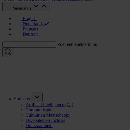
Nederlands
English
Nederlands
Français
Deutsch
Voer een zoekterm in:
Sprekers
Artificial Intelligence (AI)
Communicatie
Cultuur en Maatschappij
Diversiteit en Inclusie
Duurzaamheid