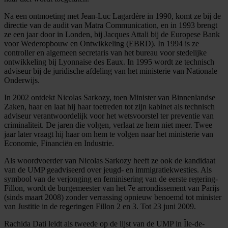
Na een ontmoeting met Jean-Luc Lagardère in 1990, komt ze bij de
directie van de audit van Matra Communication, en in 1993 brengt
ze een jaar door in Londen, bij Jacques Attali bij de Europese Bank
voor Wederopbouw en Ontwikkeling (EBRD). In 1994 is ze
controller en algemeen secretaris van het bureau voor stedelijke
ontwikkeling bij Lyonnaise des Eaux. In 1995 wordt ze technisch
adviseur bij de juridische afdeling van het ministerie van Nationale
Onderwijs.
In 2002 ontdekt Nicolas Sarkozy, toen Minister van Binnenlandse
Zaken, haar en laat hij haar toetreden tot zijn kabinet als technisch
adviseur verantwoordelijk voor het wetsvoorstel ter preventie van
criminaliteit. De jaren die volgen, verlaat ze hem niet meer. Twee
jaar later vraagt hij haar om hem te volgen naar het ministerie van
Economie, Financiën en Industrie.
Als woordvoerder van Nicolas Sarkozy heeft ze ook de kandidaat
van de UMP geadviseerd over jeugd- en immigratiekwesties. Als
symbool van de verjonging en feminisering van de eerste regering-
Fillon, wordt de burgemeester van het 7e arrondissement van Parijs
(sinds maart 2008) zonder verrassing opnieuw benoemd tot minister
van Justitie in de regeringen Fillon 2 en 3. Tot 23 juni 2009.
Rachida Dati leidt als tweede op de lijst van de UMP in Île-de-