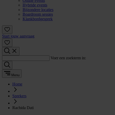
Online events
Hybride events
Bijzondere locaties
Boardroom sessies
Klankbordgesprek
Start jouw aanvraag
Voer een zoekterm in:
Menu
Home
Sprekers
Rachida Dati