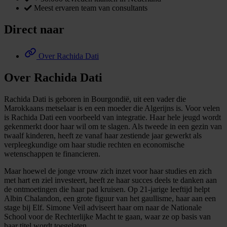
Meest ervaren team van consultants
Direct naar
Over Rachida Dati
Over Rachida Dati
Rachida Dati is geboren in Bourgondië, uit een vader die
Marokkaans metselaar is en een moeder die Algerijns is. Voor velen
is Rachida Dati een voorbeeld van integratie. Haar hele jeugd wordt
gekenmerkt door haar wil om te slagen. Als tweede in een gezin van
twaalf kinderen, heeft ze vanaf haar zestiende jaar gewerkt als
verpleegkundige om haar studie rechten en economische
wetenschappen te financieren.
Maar hoewel de jonge vrouw zich inzet voor haar studies en zich
met hart en ziel investeert, heeft ze haar succes deels te danken aan
de ontmoetingen die haar pad kruisen. Op 21-jarige leeftijd helpt
Albin Chalandon, een grote figuur van het gaullisme, haar aan een
stage bij Elf. Simone Veil adviseert haar om naar de Nationale
School voor de Rechterlijke Macht te gaan, waar ze op basis van
haar titel wordt toegelaten.