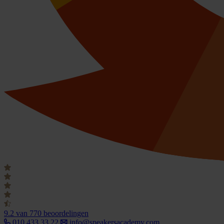
9.2
van 770 beoordelingen
010 433 33 22
info@speakersacademy.com