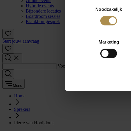
Online events
Toestemmingsselectie
Hybride events
Noodzakelijk
Bijzondere locaties
Boardroom sessies
Klankbordgesprek
Start jouw aanvraag
Marketing
Voer een zoekterm in:
Menu
Home
Sprekers
Pierre van Hooijdonk