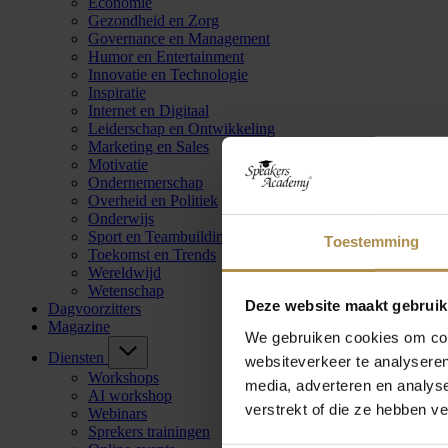
Economie
Gezondheid en Zorg
Governance en Management
Humor en Entertainment
Innovatie en Technologie
Inspiratie
Internet en Digitaal
Leiderschap en Ontwikkeling
Marketing en Sales
Motivatie
Ondernemerschap
Overheid en Politiek
Onderwijs
Sport en Teambuilding
Toestemming
Toekomst en Trends
Wereldwijd
Wetenschap
Deze website maakt gebruik
Dagvoorzitters
Magazine
We gebruiken cookies om cont
Diensten
websiteverkeer te analyseren
Workshops
media, adverteren en analys
AI workshop
verstrekt of die ze hebben v
Webinars
Sprekers trainingen