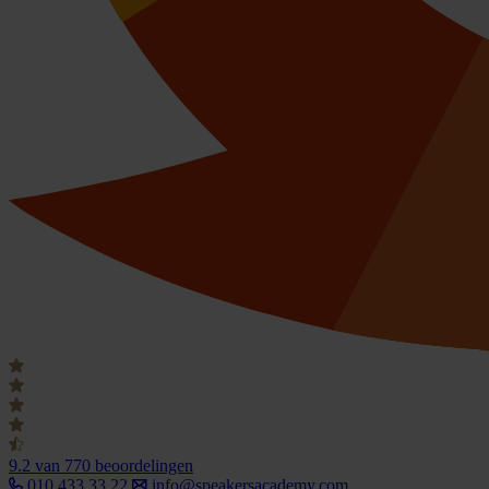
9.2
van 770 beoordelingen
010 433 33 22
info@speakersacademy.com