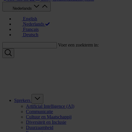
Nederlands
English
Nederlands
Français
Deutsch
Voer een zoekterm in:
Sprekers
Artificial Intelligence (AI)
Communicatie
Cultuur en Maatschappij
Diversiteit en Inclusie
Duurzaamheid