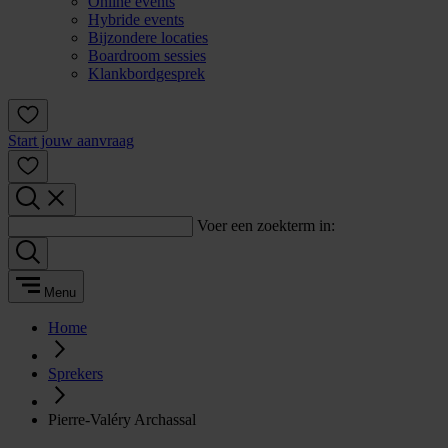
Online events
Hybride events
Bijzondere locaties
Boardroom sessies
Klankbordgesprek
Start jouw aanvraag
Voer een zoekterm in:
Menu
Home
Sprekers
Pierre-Valéry Archassal