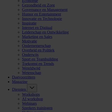
Economie
Gezondheid en Zorg
Governance en Management
Humor en Entertainment
Innovatie en Technologie
Inspiratie
Internet en Digitaal
Leiderschap en Ontwikkeling
Marketing en Sales
Motivatie
Ondernemerschap
Overheid en Politiek
Onderwijs
Sport en Teambuilding
Toekomst en Trends
Wereldwijd
Wetenschap
Dagvoorzitters
Magazine
Diensten
Workshops
AI workshop
Webinars
Sprekers trainingen