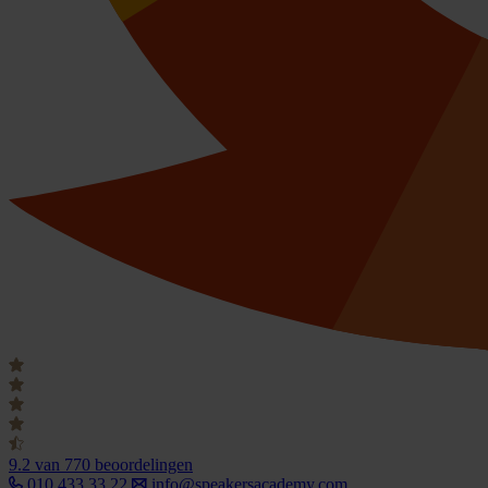
9.2
van 770 beoordelingen
010 433 33 22
info@speakersacademy.com