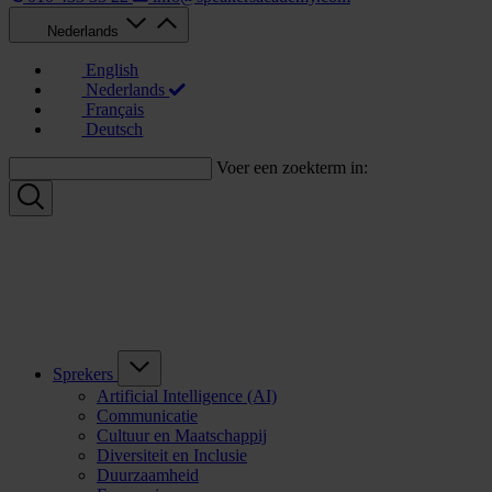
Nederlands
English
Nederlands
Français
Deutsch
Voer een zoekterm in:
Sprekers
Artificial Intelligence (AI)
Communicatie
Cultuur en Maatschappij
Diversiteit en Inclusie
Duurzaamheid