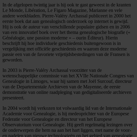
In de afgelopen twintig jaar is hij ook te gast geweest in de kranten
Le Monde, Libération, Le Figaro Magazine, Marianne en vele
andere weekbladen. Pierre-Valéry Archassal publiceert in 2000 het
eerste boek dat aan genealogisch onderzoek op internet is gewijd.
Hij is ook de auteur van verschillende populaire gidsen en in 2006
van een innovatief boek over het thema genealogische biografie («
Généalogie, une passion moderne » – ourin Éditeur). Hierin
beschrijft hij hoe individuele geschiedenis buitengewoon is in
vergelijking met officiële geschiedenis en waarom deze moderne
passie een van de favoriete vrijetijdsbestedingen van de Fransen is
geworden.
In 2003 is Pierre-Valéry Archassal voorzitter van de
wetenschappelijke commissie van het XVIIe Nationale Congres van
Genealogie in Limoges, waar hij samen met Joël Surcouf, directeur
van de Departementale Archieven van de Mayenne, de eerste
demonstratie van online raadpleging van gedigitaliseerde archieven
presenteert.
In 2004 wordt hij verkozen tot volwaardig lid van de Internationale
Academie voor Genealogie, is hij medeoprichter van de Europese
Federatie voor Genealogie en directeur van het Europese
Observatorium voor Genealogie. Hij geeft regelmatig lezingen over
de onderwerpen die hem na aan het hart liggen, met name de voor-
en nadelen van nieuwe technologieën op het gebied van genealogie