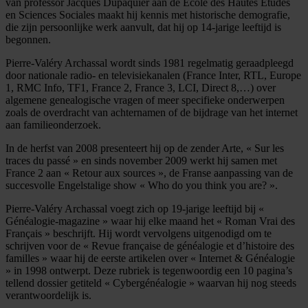
van professor Jacques Dupâquier aan de École des Hautes Études
en Sciences Sociales maakt hij kennis met historische demografie,
die zijn persoonlijke werk aanvult, dat hij op 14-jarige leeftijd is
begonnen.
Pierre-Valéry Archassal wordt sinds 1981 regelmatig geraadpleegd
door nationale radio- en televisiekanalen (France Inter, RTL, Europe
1, RMC Info, TF1, France 2, France 3, LCI, Direct 8,…) over
algemene genealogische vragen of meer specifieke onderwerpen
zoals de overdracht van achternamen of de bijdrage van het internet
aan familieonderzoek.
In de herfst van 2008 presenteert hij op de zender Arte, « Sur les
traces du passé » en sinds november 2009 werkt hij samen met
France 2 aan « Retour aux sources », de Franse aanpassing van de
succesvolle Engelstalige show « Who do you think you are? ».
Pierre-Valéry Archassal voegt zich op 19-jarige leeftijd bij «
Généalogie-magazine » waar hij elke maand het « Roman Vrai des
Français » beschrijft. Hij wordt vervolgens uitgenodigd om te
schrijven voor de « Revue française de généalogie et d’histoire des
familles » waar hij de eerste artikelen over « Internet & Généalogie
» in 1998 ontwerpt. Deze rubriek is tegenwoordig een 10 pagina’s
tellend dossier getiteld « Cybergénéalogie » waarvan hij nog steeds
verantwoordelijk is.