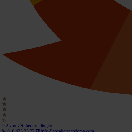
9.2
van 770 beoordelingen
010 433 33 22
info@speakersacademy.com