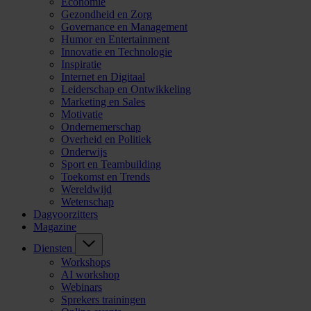
Economie
Gezondheid en Zorg
Governance en Management
Humor en Entertainment
Innovatie en Technologie
Inspiratie
Internet en Digitaal
Leiderschap en Ontwikkeling
Marketing en Sales
Motivatie
Ondernemerschap
Overheid en Politiek
Onderwijs
Sport en Teambuilding
Toekomst en Trends
Wereldwijd
Wetenschap
Dagvoorzitters
Magazine
Diensten
Workshops
AI workshop
Webinars
Sprekers trainingen