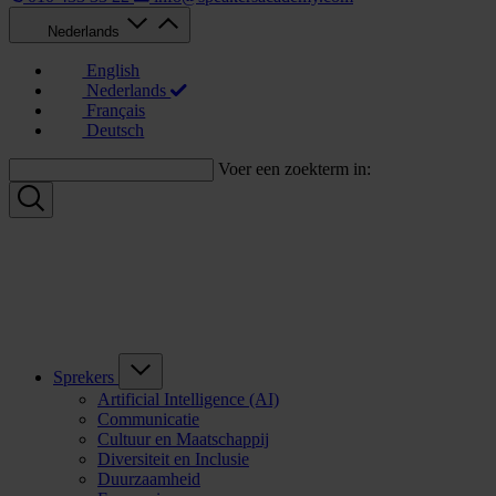
Nederlands
English
Nederlands
Français
Deutsch
Voer een zoekterm in:
Sprekers
Artificial Intelligence (AI)
Communicatie
Cultuur en Maatschappij
Diversiteit en Inclusie
Duurzaamheid