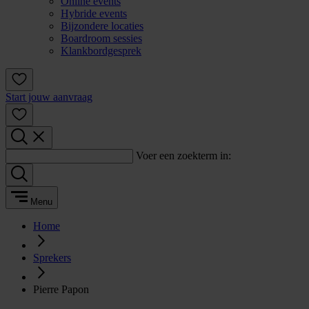
Online events
Hybride events
Bijzondere locaties
Boardroom sessies
Klankbordgesprek
Start jouw aanvraag
Voer een zoekterm in:
Menu
Home
Sprekers
Pierre Papon