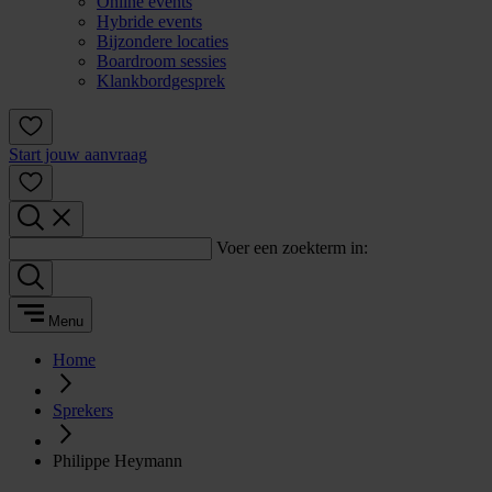
Online events
Hybride events
Bijzondere locaties
Boardroom sessies
Klankbordgesprek
Start jouw aanvraag
Voer een zoekterm in:
Menu
Home
Sprekers
Philippe Heymann