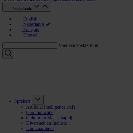
Nederlands
English
Nederlands
Français
Deutsch
Voer een zoekterm in:
Sprekers
Artificial Intelligence (AI)
Communicatie
Cultuur en Maatschappij
Diversiteit en Inclusie
Duurzaamheid