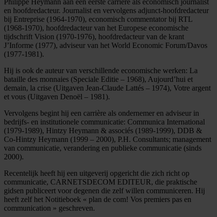
Philippe Heymann aan een eerste carrière als economisch journalist
en hoofdredacteur. Journalist en vervolgens adjunct-hoofdredacteur
bij Entreprise (1964-1970), economisch commentator bij RTL
(1968-1970), hoofdredacteur van het Europese economische
tijdschrift Vision (1970-1976), hoofdredacteur van de krant
J’Informe (1977), adviseur van het World Economic Forum/Davos
(1977-1981).
Hij is ook de auteur van verschillende economische werken: La
bataille des monnaies (Speciale Editie – 1968), Aujourd’hui et
demain, la crise (Uitgaven Jean-Claude Lattés – 1974), Votre argent
et vous (Uitgaven Denoël – 1981).
Vervolgens begint hij een carrière als ondernemer en adviseur in
bedrijfs- en institutionele communicatie: Communica International
(1979-1989), Hintzy Heymann & associés (1989-1999), DDB &
Co-Hintzy Heymann (1999 – 2000), P.H. Consultants; management
van communicatie, verandering en publieke communicatie (sinds
2000).
Recentelijk heeft hij een uitgeverij opgericht die zich richt op
communicatie, CARNETSDECOM EDITEUR, die praktische
gidsen publiceert voor degenen die zelf willen communiceren. Hij
heeft zelf het Notitieboek « plan de com! Vos premiers pas en
communication » geschreven.