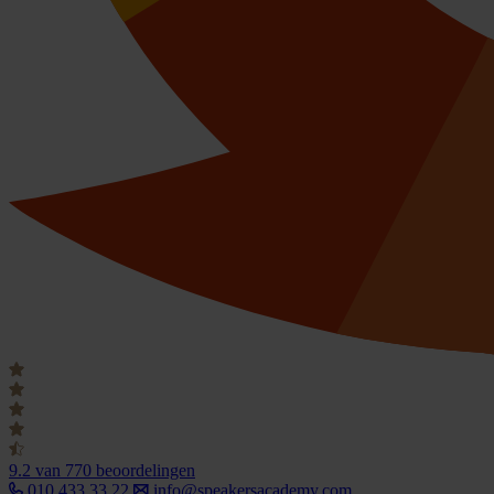
9.2
van 770 beoordelingen
010 433 33 22
info@speakersacademy.com