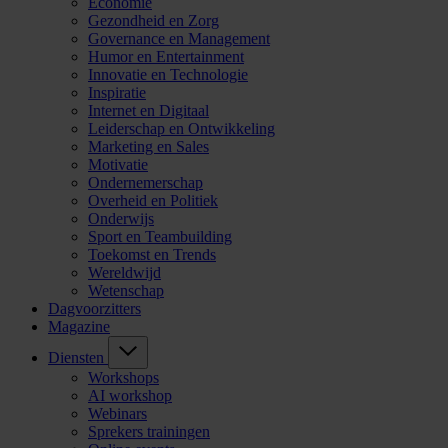
Economie
Gezondheid en Zorg
Governance en Management
Humor en Entertainment
Innovatie en Technologie
Inspiratie
Internet en Digitaal
Leiderschap en Ontwikkeling
Marketing en Sales
Motivatie
Ondernemerschap
Overheid en Politiek
Onderwijs
Sport en Teambuilding
Toekomst en Trends
Wereldwijd
Wetenschap
Dagvoorzitters
Magazine
Diensten
Workshops
AI workshop
Webinars
Sprekers trainingen