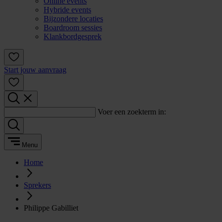
Online events
Hybride events
Bijzondere locaties
Boardroom sessies
Klankbordgesprek
Start jouw aanvraag
Voer een zoekterm in:
Menu
Home
Sprekers
Philippe Gabilliet