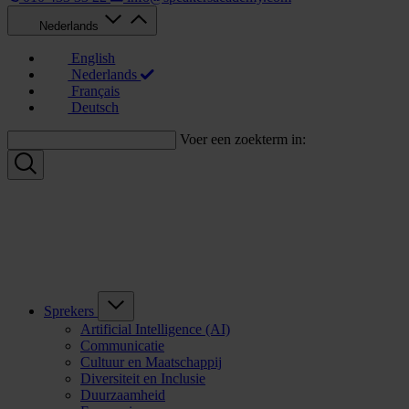
Nederlands
English
Nederlands
Français
Deutsch
Voer een zoekterm in:
Sprekers
Artificial Intelligence (AI)
Communicatie
Cultuur en Maatschappij
Diversiteit en Inclusie
Duurzaamheid