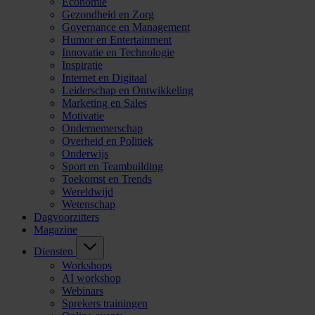
Economie
Gezondheid en Zorg
Governance en Management
Humor en Entertainment
Innovatie en Technologie
Inspiratie
Internet en Digitaal
Leiderschap en Ontwikkeling
Marketing en Sales
Motivatie
Ondernemerschap
Overheid en Politiek
Onderwijs
Sport en Teambuilding
Toekomst en Trends
Wereldwijd
Wetenschap
Dagvoorzitters
Magazine
Diensten
Workshops
AI workshop
Webinars
Sprekers trainingen