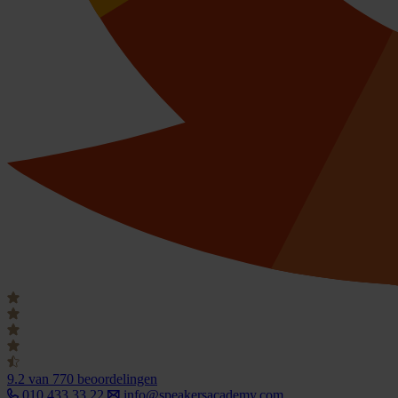
9.2
van 770 beoordelingen
010 433 33 22
info@speakersacademy.com