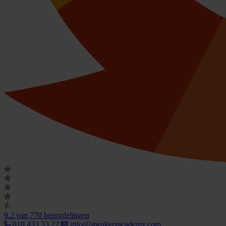
9.2
van 770 beoordelingen
010 433 33 22
info@speakersacademy.com