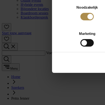
Online events
Toestemmingsselectie
Hybride events
Noodzakelijk
Bijzondere locaties
Boardroom sessies
Klankbordgesprek
Start jouw aanvraag
Marketing
Voer een zoekterm in:
Menu
Home
Sprekers
Petra Jenner