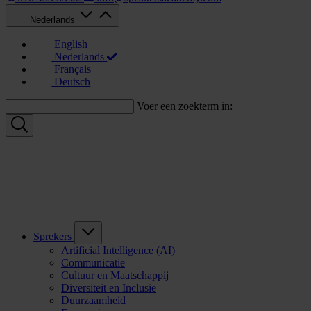
Nederlands
English
Nederlands
Français
Deutsch
Voer een zoekterm in:
Sprekers
Artificial Intelligence (AI)
Communicatie
Cultuur en Maatschappij
Diversiteit en Inclusie
Duurzaamheid