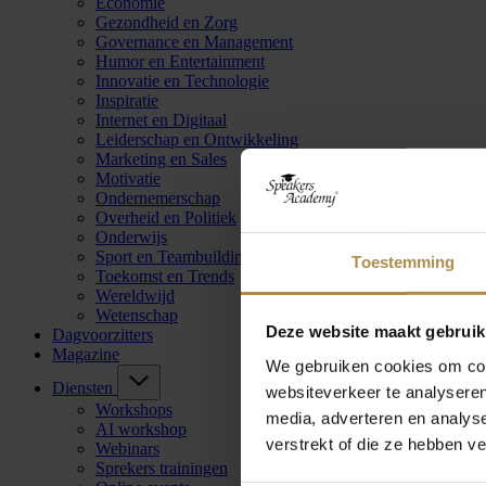
Economie
Gezondheid en Zorg
Governance en Management
Humor en Entertainment
Innovatie en Technologie
Inspiratie
Internet en Digitaal
Leiderschap en Ontwikkeling
Marketing en Sales
Motivatie
Ondernemerschap
Overheid en Politiek
Onderwijs
Sport en Teambuilding
Toestemming
Toekomst en Trends
Wereldwijd
Wetenschap
Deze website maakt gebruik
Dagvoorzitters
Magazine
We gebruiken cookies om cont
Diensten
websiteverkeer te analyseren
Workshops
media, adverteren en analys
AI workshop
verstrekt of die ze hebben v
Webinars
Sprekers trainingen