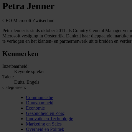
Petra Jenner
CEO Microsoft Zwitserland
Petra Jenner is sinds oktober 2011 als Country General Manager veran
Microsoft vestiging in Oostenrijk. Dankzij haar diepgaande marktkenni
te verhogen en het klanten- en partnernetwerk uit te breiden en verder 
Kenmerken
Inzetbaarheid:
Keynote spreker
Talen:
Duits, Engels
Categorieën:
Communicatie
Duurzaamheid
Economie
Gezondheid en Zorg
Innovatie en Technologie
Marketing en Sales
Overheid en Politiek