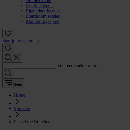
Online events
Hybride events
Bijzondere locaties
Boardroom sessies
Klankbordgesprek
Start jouw aanvraag
Voer een zoekterm in:
Menu
Home
Sprekers
Peer-Arne Böttcher