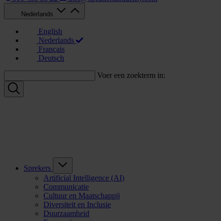
Nederlands
English
Nederlands
Français
Deutsch
Voer een zoekterm in:
Sprekers
Artificial Intelligence (AI)
Communicatie
Cultuur en Maatschappij
Diversiteit en Inclusie
Duurzaamheid