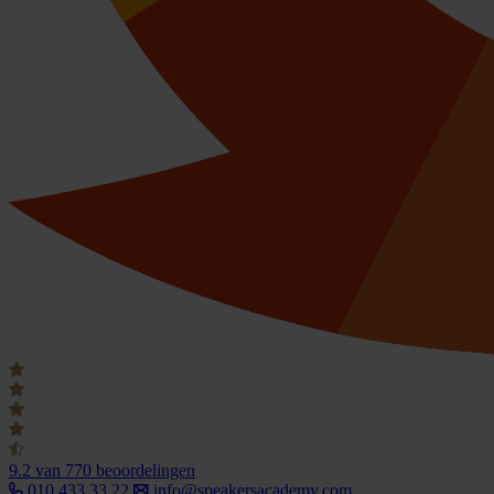
9.2
van 770 beoordelingen
010 433 33 22
info@speakersacademy.com