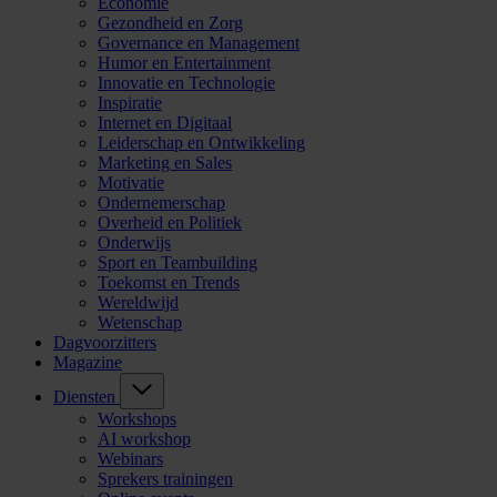
Economie
Gezondheid en Zorg
Governance en Management
Humor en Entertainment
Innovatie en Technologie
Inspiratie
Internet en Digitaal
Leiderschap en Ontwikkeling
Marketing en Sales
Motivatie
Ondernemerschap
Overheid en Politiek
Onderwijs
Sport en Teambuilding
Toekomst en Trends
Wereldwijd
Wetenschap
Dagvoorzitters
Magazine
Diensten
Workshops
AI workshop
Webinars
Sprekers trainingen