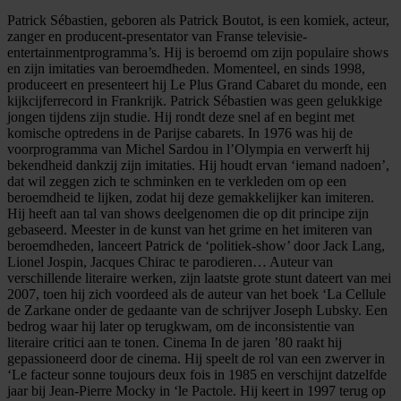
Patrick Sébastien, geboren als Patrick Boutot, is een komiek, acteur,
zanger en producent-presentator van Franse televisie-
entertainmentprogramma’s. Hij is beroemd om zijn populaire shows
en zijn imitaties van beroemdheden. Momenteel, en sinds 1998,
produceert en presenteert hij Le Plus Grand Cabaret du monde, een
kijkcijferrecord in Frankrijk. Patrick Sébastien was geen gelukkige
jongen tijdens zijn studie. Hij rondt deze snel af en begint met
komische optredens in de Parijse cabarets. In 1976 was hij de
voorprogramma van Michel Sardou in l’Olympia en verwerft hij
bekendheid dankzij zijn imitaties. Hij houdt ervan ‘iemand nadoen’,
dat wil zeggen zich te schminken en te verkleden om op een
beroemdheid te lijken, zodat hij deze gemakkelijker kan imiteren.
Hij heeft aan tal van shows deelgenomen die op dit principe zijn
gebaseerd. Meester in de kunst van het grime en het imiteren van
beroemdheden, lanceert Patrick de ‘politiek-show’ door Jack Lang,
Lionel Jospin, Jacques Chirac te parodieren… Auteur van
verschillende literaire werken, zijn laatste grote stunt dateert van mei
2007, toen hij zich voordeed als de auteur van het boek ‘La Cellule
de Zarkane onder de gedaante van de schrijver Joseph Lubsky. Een
bedrog waar hij later op terugkwam, om de inconsistentie van
literaire critici aan te tonen. Cinema In de jaren ’80 raakt hij
gepassioneerd door de cinema. Hij speelt de rol van een zwerver in
‘Le facteur sonne toujours deux fois in 1985 en verschijnt datzelfde
jaar bij Jean-Pierre Mocky in ‘le Pactole. Hij keert in 1997 terug op