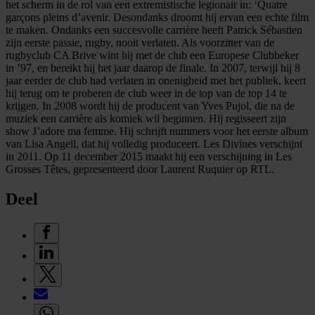
het scherm in de rol van een extremistische legionair in: ‘Quatre
garçons pleins d’avenir. Desondanks droomt hij ervan een echte film
te maken. Ondanks een succesvolle carrière heeft Patrick Sébastien
zijn eerste passie, rugby, nooit verlaten. Als voorzitter van de
rugbyclub CA Brive wint hij met de club een Europese Clubbeker
in ’97, en bereikt hij het jaar daarop de finale. In 2007, terwijl hij 8
jaar eerder de club had verlaten in onenigheid met het publiek, keert
hij terug om te proberen de club weer in de top van de top 14 te
krijgen. In 2008 wordt hij de producent van Yves Pujol, die na de
muziek een carrière als komiek wil beginnen. Hij regisseert zijn
show J’adore ma femme. Hij schrijft nummers voor het eerste album
van Lisa Angell, dat hij volledig produceert. Les Divines verschijnt
in 2011. Op 11 december 2015 maakt hij een verschijning in Les
Grosses Têtes, gepresenteerd door Laurent Ruquier op RTL.
Deel