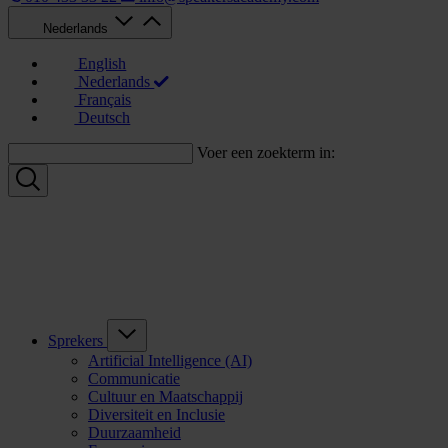
Nederlands
English
Nederlands
Français
Deutsch
Voer een zoekterm in:
Sprekers
Artificial Intelligence (AI)
Communicatie
Cultuur en Maatschappij
Diversiteit en Inclusie
Duurzaamheid