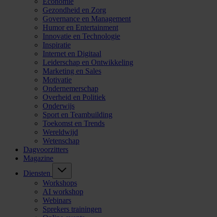
Economie
Gezondheid en Zorg
Governance en Management
Humor en Entertainment
Innovatie en Technologie
Inspiratie
Internet en Digitaal
Leiderschap en Ontwikkeling
Marketing en Sales
Motivatie
Ondernemerschap
Overheid en Politiek
Onderwijs
Sport en Teambuilding
Toekomst en Trends
Wereldwijd
Wetenschap
Dagvoorzitters
Magazine
Diensten
Workshops
AI workshop
Webinars
Sprekers trainingen