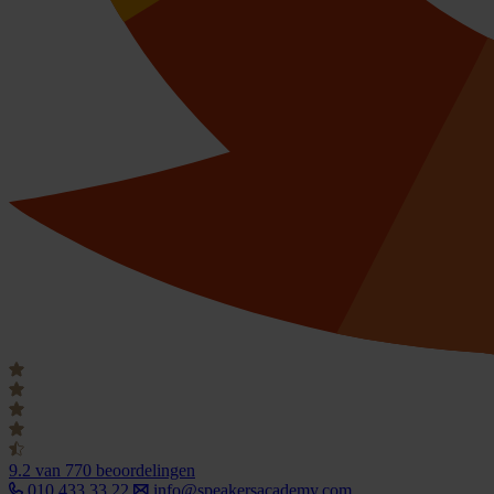
9.2
van 770 beoordelingen
010 433 33 22
info@speakersacademy.com