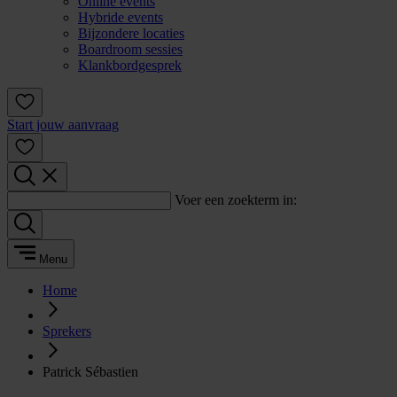
Online events
Hybride events
Bijzondere locaties
Boardroom sessies
Klankbordgesprek
Start jouw aanvraag
Voer een zoekterm in:
Menu
Home
Sprekers
Patrick Sébastien