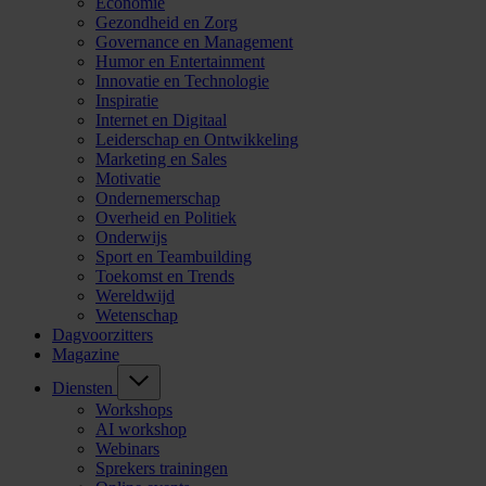
Economie
Gezondheid en Zorg
Governance en Management
Humor en Entertainment
Innovatie en Technologie
Inspiratie
Internet en Digitaal
Leiderschap en Ontwikkeling
Marketing en Sales
Motivatie
Ondernemerschap
Overheid en Politiek
Onderwijs
Sport en Teambuilding
Toekomst en Trends
Wereldwijd
Wetenschap
Dagvoorzitters
Magazine
Diensten
Workshops
AI workshop
Webinars
Sprekers trainingen