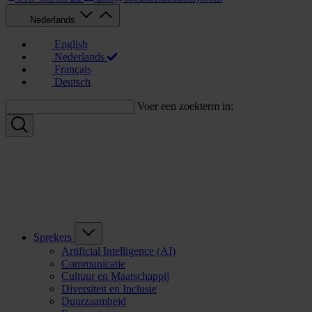
Nederlands
English
Nederlands
Français
Deutsch
Voer een zoekterm in:
Sprekers
Artificial Intelligence (AI)
Communicatie
Cultuur en Maatschappij
Diversiteit en Inclusie
Duurzaamheid