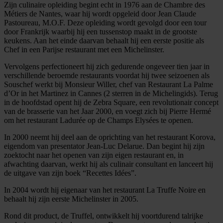
Zijn culinaire opleiding begint echt in 1976 aan de Chambre des
Métiers de Nantes, waar hij wordt opgeleid door Jean Claude
Pastoureau, M.O.F. Deze opleiding wordt gevolgd door een tour
door Frankrijk waarbij hij een tussenstop maakt in de grootste
keukens. Aan het einde daarvan behaalt hij een eerste positie als
Chef in een Parijse restaurant met een Michelinster.
Vervolgens perfectioneert hij zich gedurende ongeveer tien jaar in
verschillende beroemde restaurants voordat hij twee seizoenen als
Souschef werkt bij Monsieur Willer, chef van Restaurant La Palme
d’Or in het Martinez in Cannes (2 sterren in de Michelingids). Terug
in de hoofdstad opent hij de Zebra Square, een revolutionair concept
van de brasserie van het Jaar 2000, en voegt zich bij Pierre Hermé
om het restaurant Ladurée op de Champs Elysées te openen.
In 2000 neemt hij deel aan de oprichting van het restaurant Korova,
eigendom van presentator Jean-Luc Delarue. Dan begint hij zijn
zoektocht naar het openen van zijn eigen restaurant en, in
afwachting daarvan, werkt hij als culinair consultant en lanceert hij
de uitgave van zijn boek “Recettes Idées”.
In 2004 wordt hij eigenaar van het restaurant La Truffe Noire en
behaalt hij zijn eerste Michelinster in 2005.
Rond dit product, de Truffel, ontwikkelt hij voortdurend talrijke