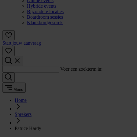
Online events
Hybride events
Bijzondere locaties
Boardroom sessies
Klankbordgesprek
Start jouw aanvraag
Voer een zoekterm in:
Menu
Home
Sprekers
Patrice Hardy