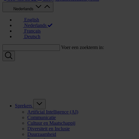
Nederlands
English
Nederlands
Français
Deutsch
Voer een zoekterm in:
Sprekers
Artificial Intelligence (AI)
Communicatie
Cultuur en Maatschappij
Diversiteit en Inclusie
Duurzaamheid