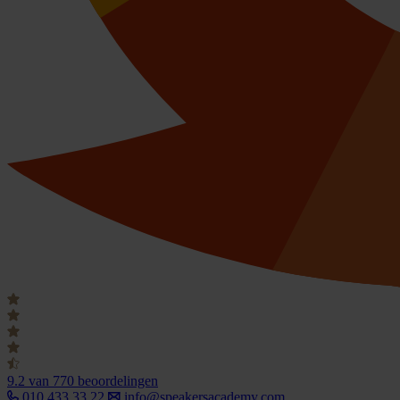
9.2
van 770 beoordelingen
010 433 33 22
info@speakersacademy.com