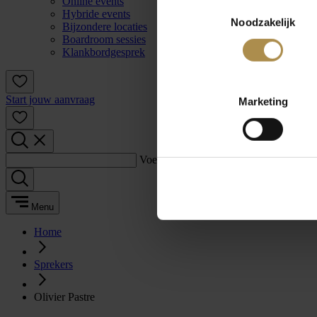
Online events
Toestemmingsselectie
Hybride events
Noodzakelijk
Bijzondere locaties
Boardroom sessies
Klankbordgesprek
Start jouw aanvraag
Marketing
Voer een zoekterm in:
Menu
Home
Sprekers
Olivier Pastre