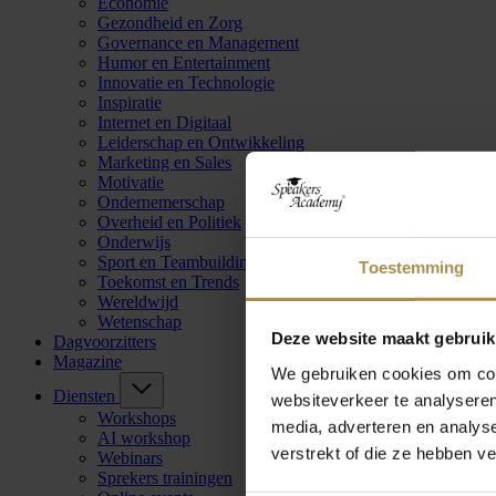
Economie
Gezondheid en Zorg
Governance en Management
Humor en Entertainment
Innovatie en Technologie
Inspiratie
Internet en Digitaal
Leiderschap en Ontwikkeling
Marketing en Sales
Motivatie
Ondernemerschap
Overheid en Politiek
Onderwijs
Sport en Teambuilding
Toestemming
Toekomst en Trends
Wereldwijd
Wetenschap
Deze website maakt gebruik
Dagvoorzitters
Magazine
We gebruiken cookies om cont
Diensten
websiteverkeer te analyseren
Workshops
media, adverteren en analys
AI workshop
verstrekt of die ze hebben v
Webinars
Sprekers trainingen