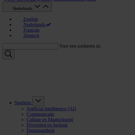
Nederlands
English
Nederlands
Français
Deutsch
Voer een zoekterm in:
Sprekers
Artificial Intelligence (AI)
Communicatie
Cultuur en Maatschappij
Diversiteit en Inclusie
Duurzaamheid