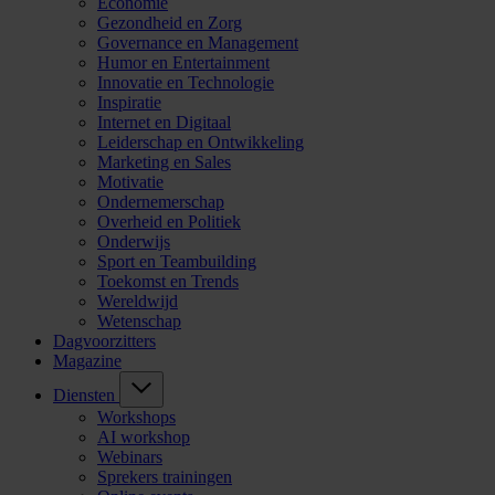
Economie
Gezondheid en Zorg
Governance en Management
Humor en Entertainment
Innovatie en Technologie
Inspiratie
Internet en Digitaal
Leiderschap en Ontwikkeling
Marketing en Sales
Motivatie
Ondernemerschap
Overheid en Politiek
Onderwijs
Sport en Teambuilding
Toekomst en Trends
Wereldwijd
Wetenschap
Dagvoorzitters
Magazine
Diensten
Workshops
AI workshop
Webinars
Sprekers trainingen