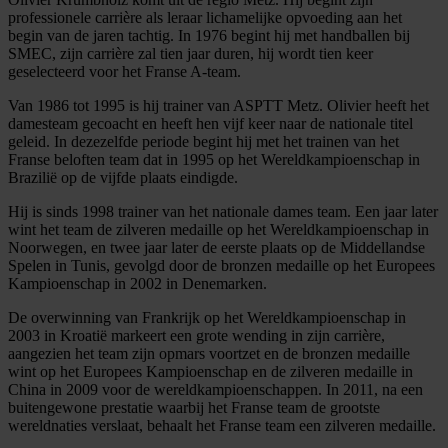
professionele carrière als leraar lichamelijke opvoeding aan het
begin van de jaren tachtig. In 1976 begint hij met handballen bij
SMEC, zijn carrière zal tien jaar duren, hij wordt tien keer
geselecteerd voor het Franse A-team.
Van 1986 tot 1995 is hij trainer van ASPTT Metz. Olivier heeft het
damesteam gecoacht en heeft hen vijf keer naar de nationale titel
geleid. In dezezelfde periode begint hij met het trainen van het
Franse beloften team dat in 1995 op het Wereldkampioenschap in
Brazilië op de vijfde plaats eindigde.
Hij is sinds 1998 trainer van het nationale dames team. Een jaar later
wint het team de zilveren medaille op het Wereldkampioenschap in
Noorwegen, en twee jaar later de eerste plaats op de Middellandse
Spelen in Tunis, gevolgd door de bronzen medaille op het Europees
Kampioenschap in 2002 in Denemarken.
De overwinning van Frankrijk op het Wereldkampioenschap in
2003 in Kroatië markeert een grote wending in zijn carrière,
aangezien het team zijn opmars voortzet en de bronzen medaille
wint op het Europees Kampioenschap en de zilveren medaille in
China in 2009 voor de wereldkampioenschappen. In 2011, na een
buitengewone prestatie waarbij het Franse team de grootste
wereldnaties verslaat, behaalt het Franse team een zilveren medaille.