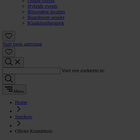
Online events
Hybride events
Bijzondere locaties
Boardroom sessies
Klankbordgesprek
Start jouw aanvraag
Voer een zoekterm in:
Menu
Home
Sprekers
Olivier Krumbholz