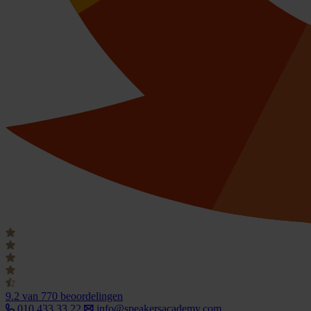
9.2
van 770 beoordelingen
010 433 33 22
info@speakersacademy.com