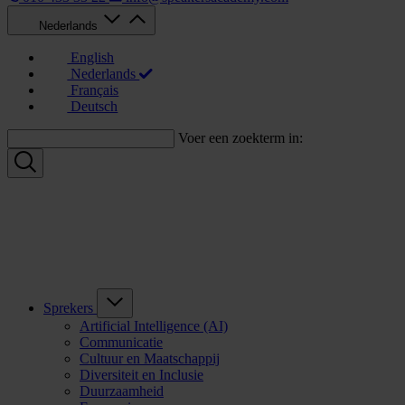
Nederlands
English
Nederlands
Français
Deutsch
Voer een zoekterm in:
Sprekers
Artificial Intelligence (AI)
Communicatie
Cultuur en Maatschappij
Diversiteit en Inclusie
Duurzaamheid