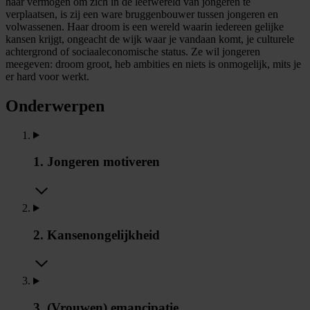
haar vermogen om zich in de leefwereld van jongeren te
verplaatsen, is zij een ware bruggenbouwer tussen jongeren en
volwassenen. Haar droom is een wereld waarin iedereen gelijke
kansen krijgt, ongeacht de wijk waar je vandaan komt, je culturele
achtergrond of sociaaleconomische status. Ze wil jongeren
meegeven: droom groot, heb ambities en niets is onmogelijk, mits je
er hard voor werkt.
Onderwerpen
1. Jongeren motiveren
2. Kansenongelijkheid
3. (Vrouwen) emancipatie