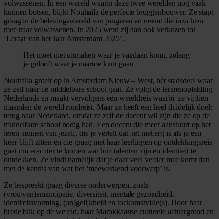
volwassenen. In een wereld waarin deze twee werelden nog vaak
kunnen botsen, blijkt Nouhaila de perfecte bruggenbouwer. Ze stapt
graag in de belevingswereld van jongeren en neemt die inzichten
mee naar volwassenen. In 2025 werd zij dan ook verkozen tot
‘Leraar van het Jaar Amsterdam 2025’.
Het moet niet uitmaken waar je vandaan komt, zolang
je gelooft waar je naartoe kunt gaan.
Nouhaila groeit op in Amsterdam Nieuw – West, hét stadsdeel waar
ze zelf naar de middelbare school gaat. Ze volgt de lerarenopleiding
Nederlands en maakt vervolgens een wereldreis waarbij ze vijftien
maanden de wereld rondreist. Maar ze heeft een heel duidelijk doel:
terug naar Nederland, omdat ze zelf de docent wil zijn die ze op de
middelbare school nodig had. Een docent die meer aanstuurt op het
leren kennen van jezelf, die je vertelt dat het niet erg is als je een
keer blijft zitten en die graag met haar leerlingen op ontdekkingsreis
gaat om erachter te komen wat hun talenten zijn en identiteit te
ontdekken. Ze vindt namelijk dat je daar veel verder mee komt dan
met de kennis van wat het ‘meewerkend voorwerp’ is.
Ze bespreekt graag diverse onderwerpen, zoals
(vrouwen)emancipatie, diversiteit, mentale gezondheid,
identiteitsvorming, (on)gelijkheid en toekomstvisie(s). Door haar
brede blik op de wereld, haar Marokkaanse culturele achtergrond en