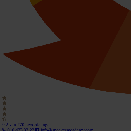
9.2
van 770 beoordelingen
010 433 33 22
info@speakersacademy.com