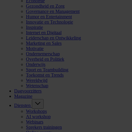
Economie
Gezondheid en Zorg
Governance en Management
Humor en Entertainment
Innovatie en Technologie
Inspiratie
Internet en Digitaal
Leiderschap en Ontwikkeling
Marketing en Sales
Motivatie
Ondernemerschap
Overheid en Politiek
Onderwijs
Sport en Teambuilding
Toekomst en Trends
Wereldwijd
Wetenschap
Dagvoorzitters
Magazine
Diensten
Workshops
AI workshop
Webinars
Sprekers trainingen