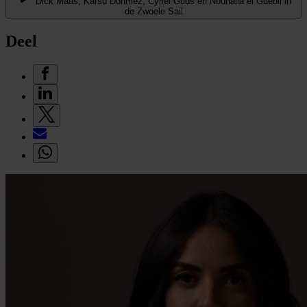
Dick Maas, Karsu Dönmez, Cyriel Guds en Nouhaila el Guebli in
de Zwoele Sail
Deel