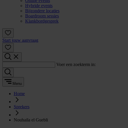
Online events
Hybride events
Bijzondere locaties
Boardroom sessies
Klankbordgesprek
Start jouw aanvraag
Voer een zoekterm in:
Menu
Home
Sprekers
Nouhaila el Guebli