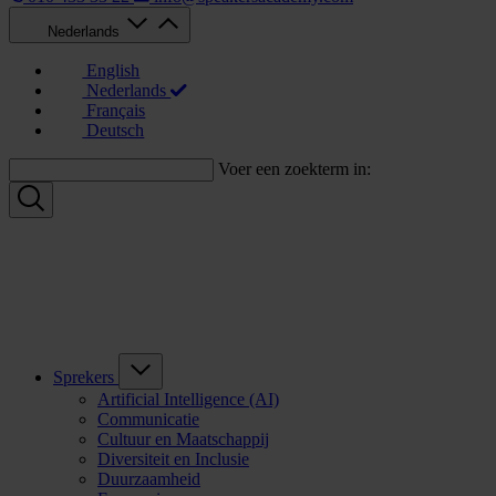
Nederlands
English
Nederlands
Français
Deutsch
Voer een zoekterm in:
Sprekers
Artificial Intelligence (AI)
Communicatie
Cultuur en Maatschappij
Diversiteit en Inclusie
Duurzaamheid