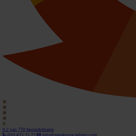
9.2
van 770 beoordelingen
010 433 33 22
info@speakersacademy.com