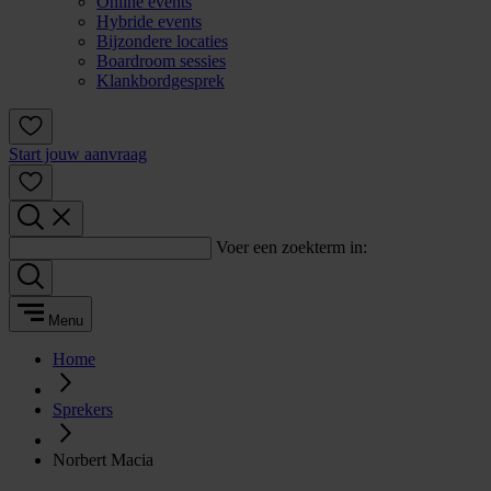
Online events
Hybride events
Bijzondere locaties
Boardroom sessies
Klankbordgesprek
Start jouw aanvraag
Voer een zoekterm in:
Menu
Home
Sprekers
Norbert Macia