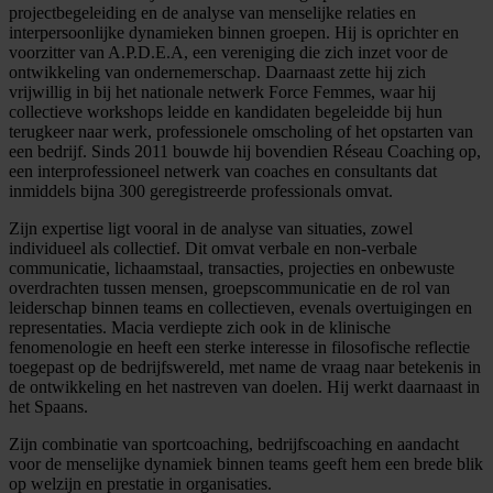
projectbegeleiding en de analyse van menselijke relaties en
interpersoonlijke dynamieken binnen groepen. Hij is oprichter en
voorzitter van A.P.D.E.A, een vereniging die zich inzet voor de
ontwikkeling van ondernemerschap. Daarnaast zette hij zich
vrijwillig in bij het nationale netwerk Force Femmes, waar hij
collectieve workshops leidde en kandidaten begeleidde bij hun
terugkeer naar werk, professionele omscholing of het opstarten van
een bedrijf. Sinds 2011 bouwde hij bovendien Réseau Coaching op,
een interprofessioneel netwerk van coaches en consultants dat
inmiddels bijna 300 geregistreerde professionals omvat.
Zijn expertise ligt vooral in de analyse van situaties, zowel
individueel als collectief. Dit omvat verbale en non-verbale
communicatie, lichaamstaal, transacties, projecties en onbewuste
overdrachten tussen mensen, groepscommunicatie en de rol van
leiderschap binnen teams en collectieven, evenals overtuigingen en
representaties. Macia verdiepte zich ook in de klinische
fenomenologie en heeft een sterke interesse in filosofische reflectie
toegepast op de bedrijfswereld, met name de vraag naar betekenis in
de ontwikkeling en het nastreven van doelen. Hij werkt daarnaast in
het Spaans.
Zijn combinatie van sportcoaching, bedrijfscoaching en aandacht
voor de menselijke dynamiek binnen teams geeft hem een brede blik
op welzijn en prestatie in organisaties.