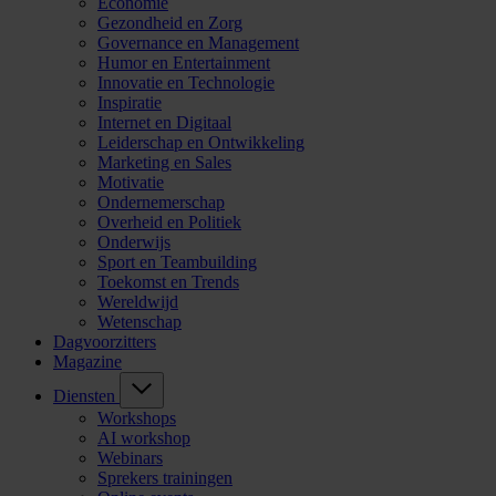
Economie
Gezondheid en Zorg
Governance en Management
Humor en Entertainment
Innovatie en Technologie
Inspiratie
Internet en Digitaal
Leiderschap en Ontwikkeling
Marketing en Sales
Motivatie
Ondernemerschap
Overheid en Politiek
Onderwijs
Sport en Teambuilding
Toekomst en Trends
Wereldwijd
Wetenschap
Dagvoorzitters
Magazine
Diensten
Workshops
AI workshop
Webinars
Sprekers trainingen