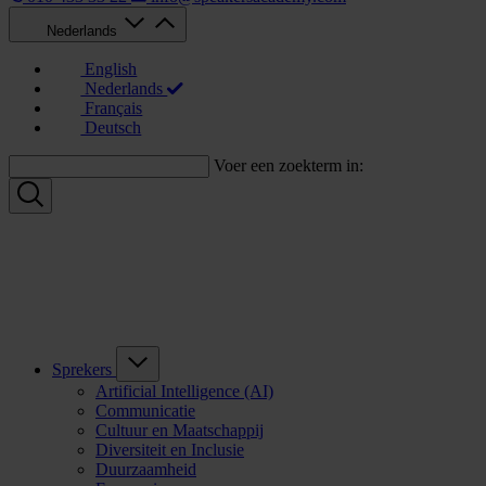
Nederlands
English
Nederlands
Français
Deutsch
Voer een zoekterm in:
Sprekers
Artificial Intelligence (AI)
Communicatie
Cultuur en Maatschappij
Diversiteit en Inclusie
Duurzaamheid