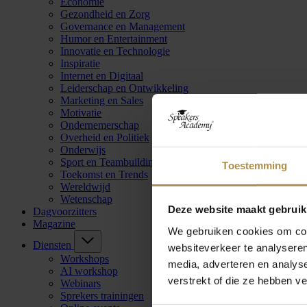
Economie
Gezondheid en Zorg
Governance en Management
Humor en Entertainment
Innovatie en Technologie
Inspiratie
Internet en Digitaal
Leiderschap en Ontwikkeling
Marketing en Sales
Motivatie
Ondernemerschap
Overheid en Politiek
Onderwijs
Sport en Teambuilding
Toestemming
Toekomst en Trends
Wereldwijd
Wetenschap
Deze website maakt gebruik
Dagvoorzitters
Magazine
We gebruiken cookies om cont
Diensten
websiteverkeer te analyseren
Workshops
media, adverteren en analys
AI workshop
verstrekt of die ze hebben v
Webinars
Sprekers trainingen