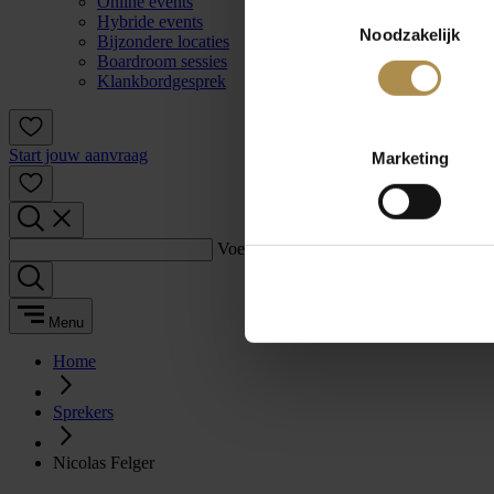
Online events
Toestemmingsselectie
Hybride events
Noodzakelijk
Bijzondere locaties
Boardroom sessies
Klankbordgesprek
Start jouw aanvraag
Marketing
Voer een zoekterm in:
Menu
Home
Sprekers
Nicolas Felger