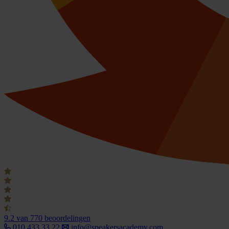
9.2
van 770 beoordelingen
010 433 33 22
info@speakersacademy.com