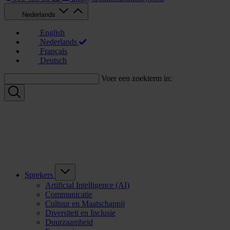
Nederlands
English
Nederlands
Français
Deutsch
Voer een zoekterm in:
Sprekers
Artificial Intelligence (AI)
Communicatie
Cultuur en Maatschappij
Diversiteit en Inclusie
Duurzaamheid