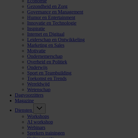
Economie
Gezondheid en Zorg
Governance en Management
Humor en Entertainment
Innovatie en Technologie
Inspiratie
Internet en Digitaal
Leiderschap en Ontwikkeling
Marketing en Sales
Motivatie
Ondernemerschap
Overheid en Politiek
Onderwijs
Sport en Teambuilding
Toekomst en Trends
Wereldwijd
Wetenschap
Dagvoorzitters
Magazine
Diensten
Workshops
AI workshop
Webinars
Sprekers trainingen