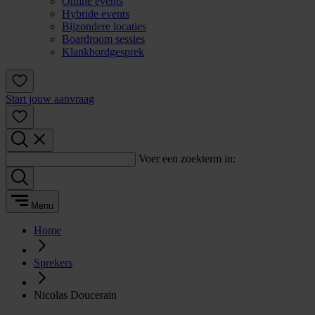
Online events
Hybride events
Bijzondere locaties
Boardroom sessies
Klankbordgesprek
Start jouw aanvraag
Voer een zoekterm in:
Menu
Home
Sprekers
Nicolas Doucerain