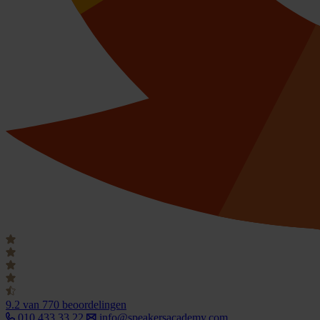
9.2
van 770 beoordelingen
010 433 33 22
info@speakersacademy.com