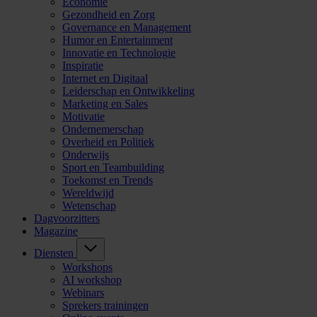
Economie
Gezondheid en Zorg
Governance en Management
Humor en Entertainment
Innovatie en Technologie
Inspiratie
Internet en Digitaal
Leiderschap en Ontwikkeling
Marketing en Sales
Motivatie
Ondernemerschap
Overheid en Politiek
Onderwijs
Sport en Teambuilding
Toekomst en Trends
Wereldwijd
Wetenschap
Dagvoorzitters
Magazine
Diensten
Workshops
AI workshop
Webinars
Sprekers trainingen