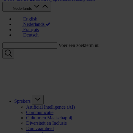
Nederlands
English
Nederlands
Français
Deutsch
Voer een zoekterm in:
Sprekers
Artificial Intelligence (AI)
Communicatie
Cultuur en Maatschappij
Diversiteit en Inclusie
Duurzaamheid