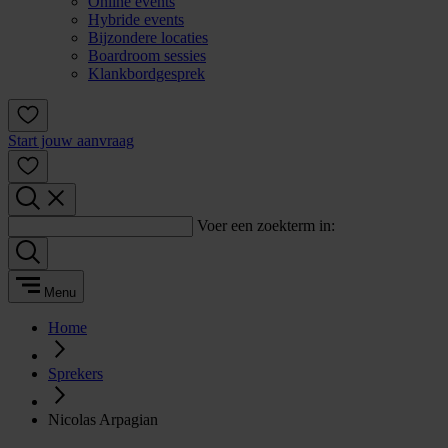
Online events
Hybride events
Bijzondere locaties
Boardroom sessies
Klankbordgesprek
Start jouw aanvraag
Voer een zoekterm in:
Menu
Home
Sprekers
Nicolas Arpagian