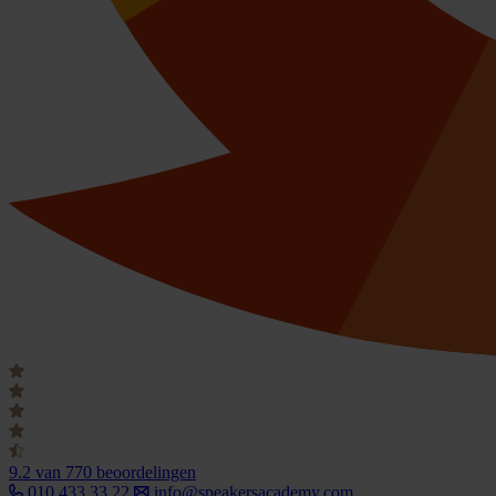
9.2
van 770 beoordelingen
010 433 33 22
info@speakersacademy.com