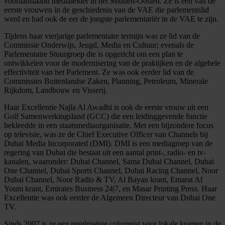
vooraanstaand medialeider in het Midden-Oosten. Ze is een van de
eerste vrouwen in de geschiedenis van de VAE die parlementslid
werd en had ook de eer de jongste parlementariër in de VAE te zijn.
Tijdens haar vierjarige parlementaire termijn was ze lid van de
Commissie Onderwijs, Jeugd, Media en Cultuur; evenals de
Parlementaire Stuurgroep die is opgericht om een plan te
ontwikkelen voor de modernisering van de praktijken en de algehele
effectiviteit van het Parlement. Ze was ook eerder lid van de
Commissies Buitenlandse Zaken, Planning, Petroleum, Minerale
Rijkdom, Landbouw en Visserij.
Haar Excellentie Najla Al Awadhi is ook de eerste vrouw uit een
Golf Samenwerkingsland (GCC) die een leidinggevende functie
bekleedde in een staatsmediaorganisatie. Met een bijzondere focus
op televisie, was ze de Chief Executive Officer van Channels bij
Dubai Media Incorporated (DMI). DMI is een mediagroep van de
regering van Dubai die bestaat uit een aantal print-, radio- en tv-
kanalen, waaronder: Dubai Channel, Sama Dubai Channel, Dubai
One Channel, Dubai Sports Channel, Dubai Racing Channel, Noor
Dubai Channel, Noor Radio & TV, Al Bayan krant, Emarat Al
Youm krant, Emirates Business 24|7, en Masar Printing Press. Haar
Excellentie was ook eerder de Algemeen Directeur van Dubai One
TV.
Sinds 2007 is ze een regelmatige columnist voor lokale kranten in de