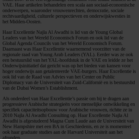
VAE. Haar artikelen behandelen een scala aan sociaal-economische
onderwerpen, waaronder vrouwenrechten, democratie, sociale
rechtvaardigheid, culturele perspectieven en onderwijskwesties in
het Midden-Oosten.
Haar Excellentie Najla Al Awadhi is lid van de Young Global
Leaders van het Wereld Economisch Forum en ook lid van de
Global Agenda Councils van het Wereld Economisch Forum.
Daarnaast was Haar Excellentie waarnemend voorzitter van de
regionale raad van Young Arab Leaders (YAL). Eerder was ze ook
een bestuurslid van het YAL-hoofdstuk in de VAE en leidde ze het
Onderwijsinitiatief dat gericht was op het bieden van kansen voor
hoger onderwijs aan getalenteerde VAE-burgers. Haar Excellentie is
ook lid van de Raad van Advies van het Center on Public
Diplomacy van de Universiteit van Zuid-Californië en is bestuurslid
van de Dubai Women’s Establishment.
Als onderdeel van Haar Excellentie’s passie om bij te dragen aan
progressieve Arabische strategieën voor menselijke ontwikkeling en
specifiek capaciteitsopbouw voor Arabische vrouwen, richtte ze in
2010 Najla Al Awadhi Consulting op. Haar Excellentie Najla Al
Awadhi is afgestudeerd Magna Cum Laude aan de Universiteit van
New Hampshire met een BA in Geschiedenis, en ze is momenteel
ook haar graduate studies aan de Harvard Universiteit aan het
afronden.