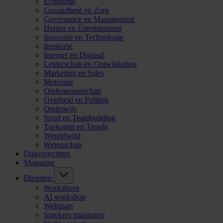
Economie
Gezondheid en Zorg
Governance en Management
Humor en Entertainment
Innovatie en Technologie
Inspiratie
Internet en Digitaal
Leiderschap en Ontwikkeling
Marketing en Sales
Motivatie
Ondernemerschap
Overheid en Politiek
Onderwijs
Sport en Teambuilding
Toekomst en Trends
Wereldwijd
Wetenschap
Dagvoorzitters
Magazine
Diensten
Workshops
AI workshop
Webinars
Sprekers trainingen