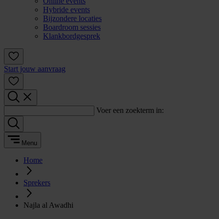
Online events
Hybride events
Bijzondere locaties
Boardroom sessies
Klankbordgesprek
Start jouw aanvraag
Voer een zoekterm in:
Menu
Home
Sprekers
Najla al Awadhi