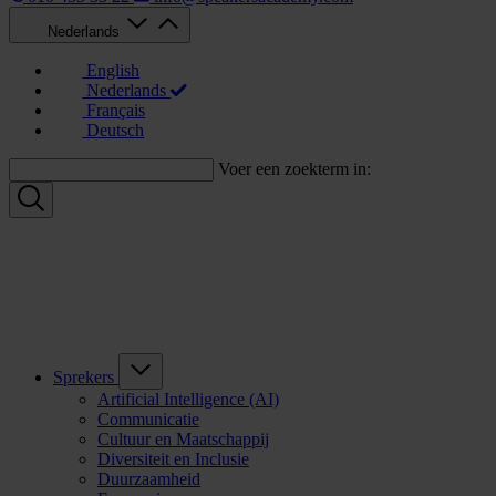
Nederlands
English
Nederlands
Français
Deutsch
Voer een zoekterm in:
Sprekers
Artificial Intelligence (AI)
Communicatie
Cultuur en Maatschappij
Diversiteit en Inclusie
Duurzaamheid