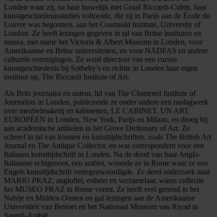
Londen waar zij, na haar huwelijk met Graaf Riccardi-Cubitt, haar
kunstgeschiedenisstudies voltooide, die zij in Parijs aan de École du
Louvre was begonnen, aan het Courtauld Institute, University of
London. Ze heeft lezingen gegeven in tal van Britse instituten en
musea, met name het Victoria & Albert Museum in Londen, voor
Amerikaanse en Britse universiteiten, en voor NADFAS en andere
culturele verenigingen. Ze werd directeur van een cursus
kunstgeschiedenis bij Sotheby’s en richtte in Londen haar eigen
instituut op, The Riccardi Institute of Art.
Als Brits journalist en auteur, lid van The Chartered Institute of
Journalists in Londen, publiceerde ze onder andere een naslagwerk
over meubelmakerij en kabinetten, LE CABINET. UN ART
EUROPÉEN in Londen, New York, Parijs en Milaan, en droeg bij
aan academische artikelen in het Grove Dictionary of Art. Ze
schreef in tal van kranten en kunsttijdschriften, zoals The British Art
Journal en The Antique Collector, en was correspondent voor een
Italiaans kunsttijdschrift in Londen. Na de dood van haar Anglo-
Italiaanse echtgenoot, een arabist, woonde ze in Rome waar ze een
Engels kunsttijdschrift vertegenwoordigde. Ze deed onderzoek naar
MARIO PRAZ, anglofiel, estheet en verzamelaar, wiens collectie
het MUSEO PRAZ in Rome vormt. Ze heeft veel gereisd in het
Nabije en Midden-Oosten en gaf lezingen aan de Amerikaanse
Universiteit van Beiroet en het Nationaal Museum van Riyad in
Saoedi-Arabië.