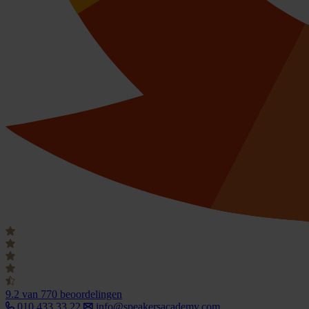
9.2
van 770 beoordelingen
010 433 33 22
info@speakersacademy.com