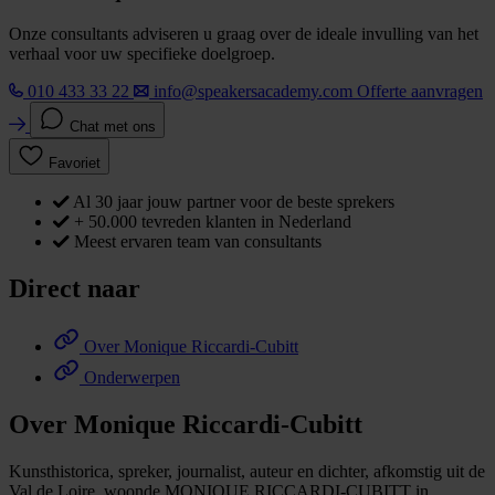
Onze consultants adviseren u graag over de ideale invulling van het
verhaal voor uw specifieke doelgroep.
010 433 33 22
info@speakersacademy.com
Offerte aanvragen
Chat met ons
Favoriet
Al 30 jaar jouw partner voor de beste sprekers
+ 50.000 tevreden klanten in Nederland
Meest ervaren team van consultants
Direct naar
Over Monique Riccardi-Cubitt
Onderwerpen
Over Monique Riccardi-Cubitt
Kunsthistorica, spreker, journalist, auteur en dichter, afkomstig uit de
Val de Loire, woonde MONIQUE RICCARDI-CUBITT in