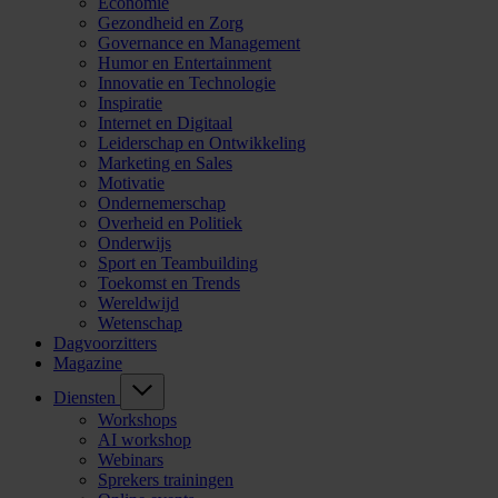
Economie
Gezondheid en Zorg
Governance en Management
Humor en Entertainment
Innovatie en Technologie
Inspiratie
Internet en Digitaal
Leiderschap en Ontwikkeling
Marketing en Sales
Motivatie
Ondernemerschap
Overheid en Politiek
Onderwijs
Sport en Teambuilding
Toekomst en Trends
Wereldwijd
Wetenschap
Dagvoorzitters
Magazine
Diensten
Workshops
AI workshop
Webinars
Sprekers trainingen