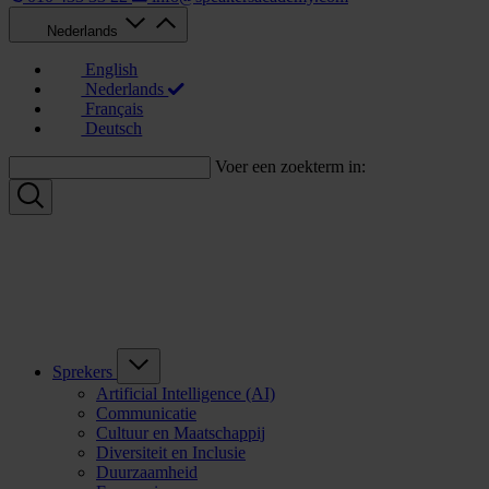
Nederlands
English
Nederlands
Français
Deutsch
Voer een zoekterm in:
Sprekers
Artificial Intelligence (AI)
Communicatie
Cultuur en Maatschappij
Diversiteit en Inclusie
Duurzaamheid