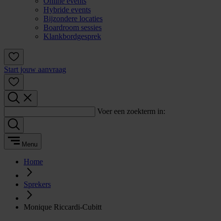
Online events
Hybride events
Bijzondere locaties
Boardroom sessies
Klankbordgesprek
Start jouw aanvraag
Voer een zoekterm in:
Menu
Home
Sprekers
Monique Riccardi-Cubitt