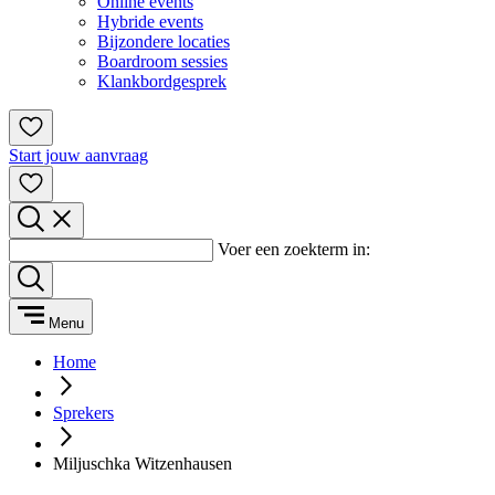
Online events
Hybride events
Bijzondere locaties
Boardroom sessies
Klankbordgesprek
Start jouw aanvraag
Voer een zoekterm in:
Menu
Home
Sprekers
Miljuschka Witzenhausen