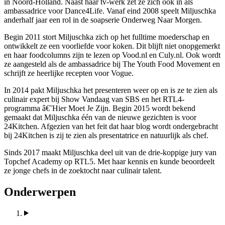
in Noord-Holland. Naast haar tv-werk zet ze zich ook in als
ambassadrice voor Dance4Life. Vanaf eind 2008 speelt Miljuschka
anderhalf jaar een rol in de soapserie Onderweg Naar Morgen.
Begin 2011 stort Miljuschka zich op het fulltime moederschap en
ontwikkelt ze een voorliefde voor koken. Dit blijft niet onopgemerkt
en haar foodcolumns zijn te lezen op Vood.nl en Culy.nl. Ook wordt
ze aangesteld als de ambassadrice bij The Youth Food Movement en
schrijft ze heerlijke recepten voor Vogue.
In 2014 pakt Miljuschka het presenteren weer op en is ze te zien als
culinair expert bij Show Vandaag van SBS en het RTL4-
programma â€˜Hier Moet Je Zijn. Begin 2015 wordt bekend
gemaakt dat Miljuschka één van de nieuwe gezichten is voor
24Kitchen. Afgezien van het feit dat haar blog wordt ondergebracht
bij 24Kitchen is zij te zien als presentatrice en natuurlijk als chef.
Sinds 2017 maakt Miljuschka deel uit van de drie-koppige jury van
Topchef Academy op RTL5. Met haar kennis en kunde beoordeelt
ze jonge chefs in de zoektocht naar culinair talent.
Onderwerpen