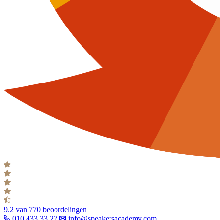
9.2
van 770 beoordelingen
010 433 33 22
info@speakersacademy.com