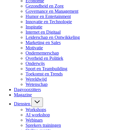
Economie
Gezondheid en Zorg
Governance en Management
Humor en Entertainment
Innovatie en Technologie
Inspiratie
Internet en Digitaal
Leiderschap en Ontwikkeling
Marketing en Sales
Motivatie
Ondernemerschap
Overheid en Politiek
Onderwijs
Sport en Teambuilding
Toekomst en Trends
Wereldwijd
Wetenschap
Dagvoorzitters
Magazine
Diensten
Workshops
AI workshop
Webinars
Sprekers trainingen