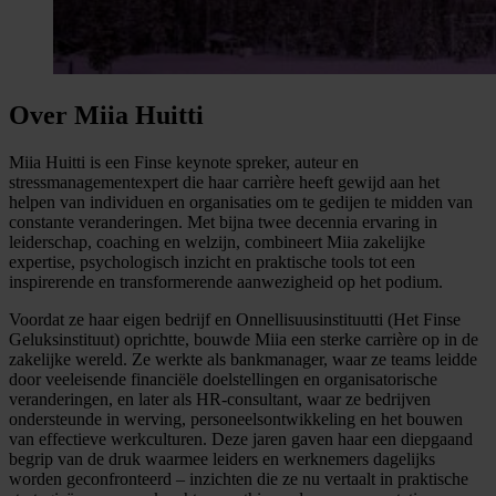
Over Miia Huitti
Miia Huitti is een Finse keynote spreker, auteur en
stressmanagementexpert die haar carrière heeft gewijd aan het
helpen van individuen en organisaties om te gedijen te midden van
constante veranderingen. Met bijna twee decennia ervaring in
leiderschap, coaching en welzijn, combineert Miia zakelijke
expertise, psychologisch inzicht en praktische tools tot een
inspirerende en transformerende aanwezigheid op het podium.
Voordat ze haar eigen bedrijf en Onnellisuusinstituutti (Het Finse
Geluksinstituut) oprichtte, bouwde Miia een sterke carrière op in de
zakelijke wereld. Ze werkte als bankmanager, waar ze teams leidde
door veeleisende financiële doelstellingen en organisatorische
veranderingen, en later als HR-consultant, waar ze bedrijven
ondersteunde in werving, personeelsontwikkeling en het bouwen
van effectieve werkculturen. Deze jaren gaven haar een diepgaand
begrip van de druk waarmee leiders en werknemers dagelijks
worden geconfronteerd – inzichten die ze nu vertaalt in praktische