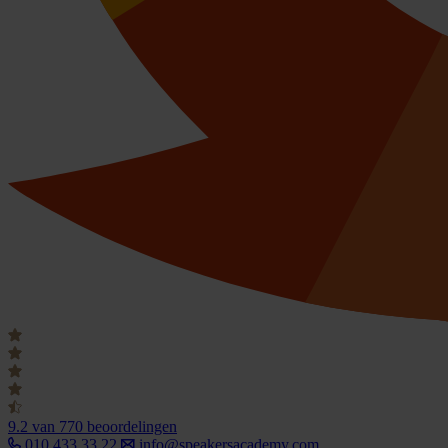
9.2
van 770 beoordelingen
010 433 33 22
info@speakersacademy.com