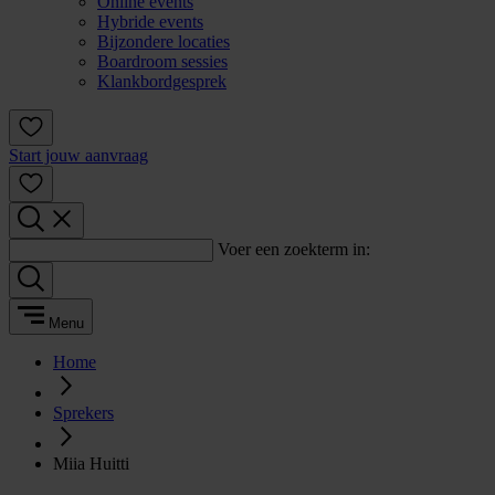
Online events
Hybride events
Bijzondere locaties
Boardroom sessies
Klankbordgesprek
Start jouw aanvraag
Voer een zoekterm in:
Menu
Home
Sprekers
Miia Huitti