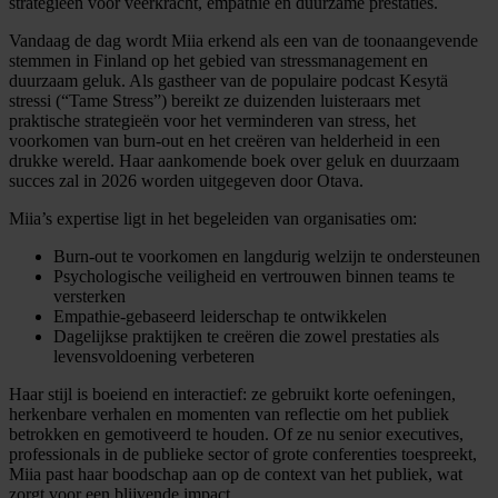
strategieën voor veerkracht, empathie en duurzame prestaties.
Vandaag de dag wordt Miia erkend als een van de toonaangevende
stemmen in Finland op het gebied van stressmanagement en
duurzaam geluk. Als gastheer van de populaire podcast Kesytä
stressi (“Tame Stress”) bereikt ze duizenden luisteraars met
praktische strategieën voor het verminderen van stress, het
voorkomen van burn-out en het creëren van helderheid in een
drukke wereld. Haar aankomende boek over geluk en duurzaam
succes zal in 2026 worden uitgegeven door Otava.
Miia’s expertise ligt in het begeleiden van organisaties om:
Burn-out te voorkomen en langdurig welzijn te ondersteunen
Psychologische veiligheid en vertrouwen binnen teams te
versterken
Empathie-gebaseerd leiderschap te ontwikkelen
Dagelijkse praktijken te creëren die zowel prestaties als
levensvoldoening verbeteren
Haar stijl is boeiend en interactief: ze gebruikt korte oefeningen,
herkenbare verhalen en momenten van reflectie om het publiek
betrokken en gemotiveerd te houden. Of ze nu senior executives,
professionals in de publieke sector of grote conferenties toespreekt,
Miia past haar boodschap aan op de context van het publiek, wat
zorgt voor een blijvende impact.