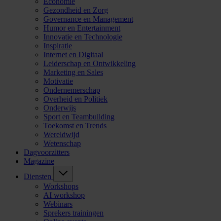
Economie
Gezondheid en Zorg
Governance en Management
Humor en Entertainment
Innovatie en Technologie
Inspiratie
Internet en Digitaal
Leiderschap en Ontwikkeling
Marketing en Sales
Motivatie
Ondernemerschap
Overheid en Politiek
Onderwijs
Sport en Teambuilding
Toekomst en Trends
Wereldwijd
Wetenschap
Dagvoorzitters
Magazine
Diensten
Workshops
AI workshop
Webinars
Sprekers trainingen