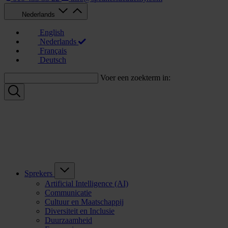
Nederlands
English
Nederlands
Français
Deutsch
Voer een zoekterm in:
Sprekers
Artificial Intelligence (AI)
Communicatie
Cultuur en Maatschappij
Diversiteit en Inclusie
Duurzaamheid