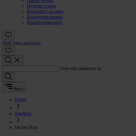
Online events
Hybride events
Bijzondere locaties
Boardroom sessies
Klankbordgesprek
Start jouw aanvraag
Voer een zoekterm in:
Menu
Home
Sprekers
Michel Bon