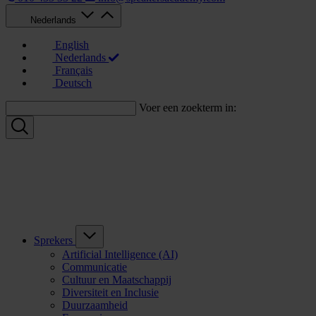
Nederlands
English
Nederlands
Français
Deutsch
Voer een zoekterm in:
Sprekers
Artificial Intelligence (AI)
Communicatie
Cultuur en Maatschappij
Diversiteit en Inclusie
Duurzaamheid