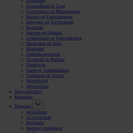
Economie
Gezondheid en Zorg
Governance en Management
Humor en Entertainment
Innovatie en Technologie
Inspiratie
Internet en Digitaal
Leiderschap en Ontwikkeling
Marketing en Sales
Motivatie
Ondernemerschap
Overheid en Politiek
Onderwijs
Sport en Teambuilding
Toekomst en Trends
Wereldwijd
Wetenschap
Dagvoorzitters
Magazine
Diensten
Workshops
AI workshop
Webinars
Sprekers trainingen