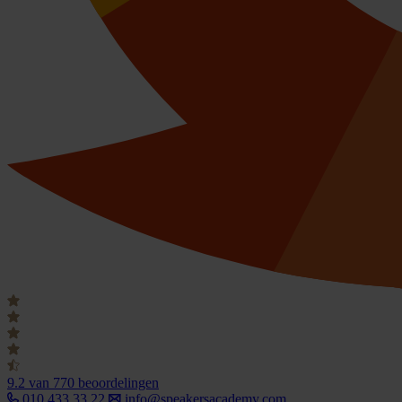
9.2
van 770 beoordelingen
010 433 33 22
info@speakersacademy.com