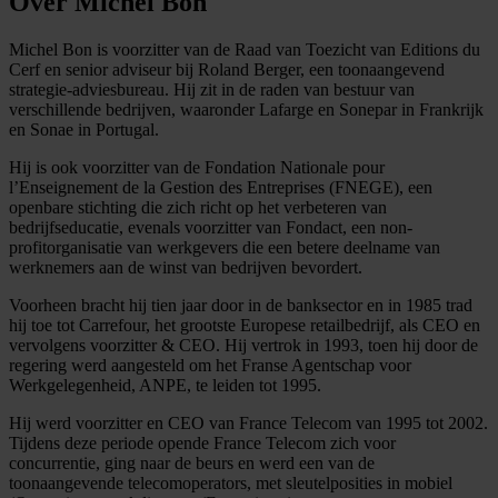
Over Michel Bon
Michel Bon is voorzitter van de Raad van Toezicht van Editions du
Cerf en senior adviseur bij Roland Berger, een toonaangevend
strategie-adviesbureau. Hij zit in de raden van bestuur van
verschillende bedrijven, waaronder Lafarge en Sonepar in Frankrijk
en Sonae in Portugal.
Hij is ook voorzitter van de Fondation Nationale pour
l’Enseignement de la Gestion des Entreprises (FNEGE), een
openbare stichting die zich richt op het verbeteren van
bedrijfseducatie, evenals voorzitter van Fondact, een non-
profitorganisatie van werkgevers die een betere deelname van
werknemers aan de winst van bedrijven bevordert.
Voorheen bracht hij tien jaar door in de banksector en in 1985 trad
hij toe tot Carrefour, het grootste Europese retailbedrijf, als CEO en
vervolgens voorzitter & CEO. Hij vertrok in 1993, toen hij door de
regering werd aangesteld om het Franse Agentschap voor
Werkgelegenheid, ANPE, te leiden tot 1995.
Hij werd voorzitter en CEO van France Telecom van 1995 tot 2002.
Tijdens deze periode opende France Telecom zich voor
concurrentie, ging naar de beurs en werd een van de
toonaangevende telecomoperators, met sleutelposities in mobiel