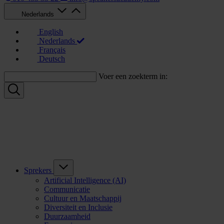
Nederlands
English
Nederlands
Français
Deutsch
Voer een zoekterm in:
Sprekers
Artificial Intelligence (AI)
Communicatie
Cultuur en Maatschappij
Diversiteit en Inclusie
Duurzaamheid