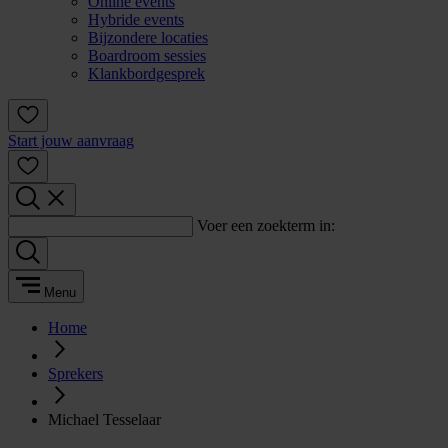
Online events
Hybride events
Bijzondere locaties
Boardroom sessies
Klankbordgesprek
Start jouw aanvraag
Voer een zoekterm in:
Menu
Home
Sprekers
Michael Tesselaar