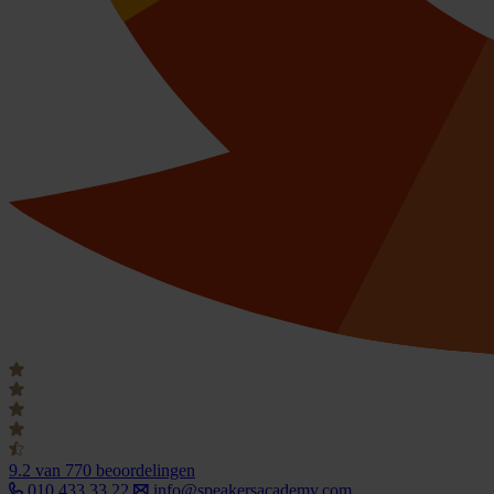
9.2
van 770 beoordelingen
010 433 33 22
info@speakersacademy.com