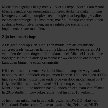
Michael is dagelijks bezig met AI. Niet als hype. Niet als buzzword.
Maar als middel om organisaties concreet sterker te maken. In zijn
lezingen vertaalt hij complexe technologie naar begrijpelijke, direct
toepasbare strategie. Hij inspireert, maar blijft altijd concreet. Geen
abstracte toekomstverhalen, maar realistische scenario’s en
implementeerbare modellen.
Zijn kernboodschap:
AI is geen doel op zich. Het is een middel om als organisatie
concreet leads, omzet en langdurige klantrelaties te realiseren. AI
verandert de marketingwereld fundamenteel. Michael laat zien hoe
toporganisaties dit vandaag al toepassen — en hoe jij dat morgen
kunt doen binnen je eigen organisatie.
Hij is een rasondernemer. Verkocht limando langs de weg, handelde
in bootjes, stadionfakkels en pokemon kaarten. Had een eigen 0900-
lijn, verkocht tien duizenden onderbroeken door modeman.nl op 14
jarige leeftijd te starten. En werd 14 jaar terug echt serieus door
MijnCadeau.nl uit te breiden naar 7 landen en een team van 35 man.
In 2015 startte hij Coworkparadise, wat hij in 2018 verkocht.
Je hebt hem misschien in de media gezien in DWDD, Hart van
Nederland, Forbes.com, Quote magazine, Nu, Telegraaf, NHD,