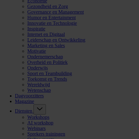
Economie
Gezondheid en Zorg
Governance en Management
Humor en Entertainment
Innovatie en Technologie
Inspiratie
Internet en Digitaal
Leiderschap en Ontwikkeling
Marketing en Sales
Motivatie
Ondernemerschap
Overheid en Politiek
Onderwijs
Sport en Teambuilding
Toekomst en Trends
Wereldwijd
Wetenschap
Dagvoorzitters
Magazine
Diensten
Workshops
AI workshop
Webinars
Sprekers trainingen