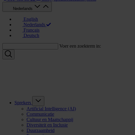
Nederlands
English
Nederlands
Français
Deutsch
Voer een zoekterm in:
Sprekers
Artificial Intelligence (AI)
Communicatie
Cultuur en Maatschappij
Diversiteit en Inclusie
Duurzaamheid