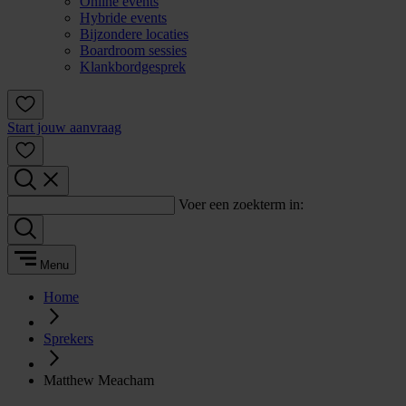
Online events
Hybride events
Bijzondere locaties
Boardroom sessies
Klankbordgesprek
Start jouw aanvraag
Voer een zoekterm in:
Menu
Home
Sprekers
Matthew Meacham