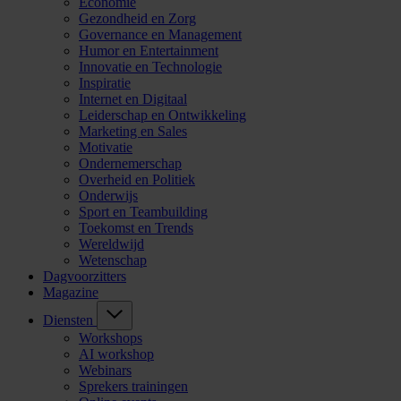
Economie
Gezondheid en Zorg
Governance en Management
Humor en Entertainment
Innovatie en Technologie
Inspiratie
Internet en Digitaal
Leiderschap en Ontwikkeling
Marketing en Sales
Motivatie
Ondernemerschap
Overheid en Politiek
Onderwijs
Sport en Teambuilding
Toekomst en Trends
Wereldwijd
Wetenschap
Dagvoorzitters
Magazine
Diensten
Workshops
AI workshop
Webinars
Sprekers trainingen