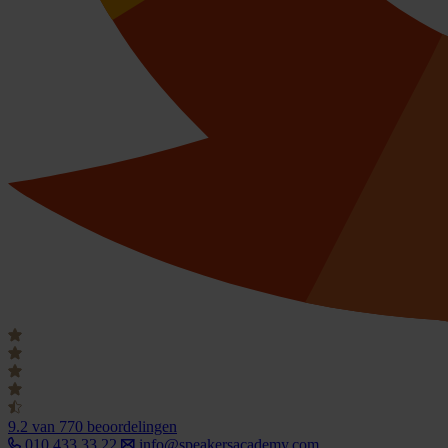
9.2
van 770 beoordelingen
010 433 33 22
info@speakersacademy.com