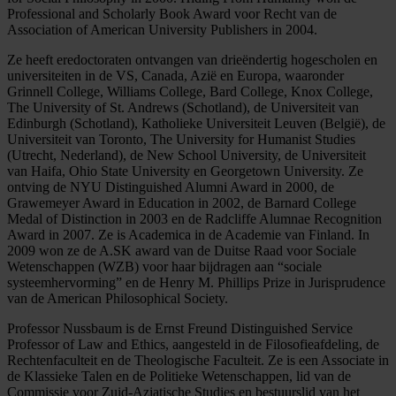
Professional and Scholarly Book Award voor Recht van de
Association of American University Publishers in 2004.
Ze heeft eredoctoraten ontvangen van drieëndertig hogescholen en
universiteiten in de VS, Canada, Azië en Europa, waaronder
Grinnell College, Williams College, Bard College, Knox College,
The University of St. Andrews (Schotland), de Universiteit van
Edinburgh (Schotland), Katholieke Universiteit Leuven (België), de
Universiteit van Toronto, The University for Humanist Studies
(Utrecht, Nederland), de New School University, de Universiteit
van Haifa, Ohio State University en Georgetown University. Ze
ontving de NYU Distinguished Alumni Award in 2000, de
Grawemeyer Award in Education in 2002, de Barnard College
Medal of Distinction in 2003 en de Radcliffe Alumnae Recognition
Award in 2007. Ze is Academica in de Academie van Finland. In
2009 won ze de A.SK award van de Duitse Raad voor Sociale
Wetenschappen (WZB) voor haar bijdragen aan “sociale
systeemhervorming” en de Henry M. Phillips Prize in Jurisprudence
van de American Philosophical Society.
Professor Nussbaum is de Ernst Freund Distinguished Service
Professor of Law and Ethics, aangesteld in de Filosofieafdeling, de
Rechtenfaculteit en de Theologische Faculteit. Ze is een Associate in
de Klassieke Talen en de Politieke Wetenschappen, lid van de
Commissie voor Zuid-Aziatische Studies en bestuurslid van het