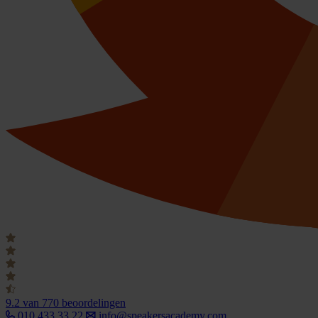
9.2
van 770 beoordelingen
010 433 33 22
info@speakersacademy.com