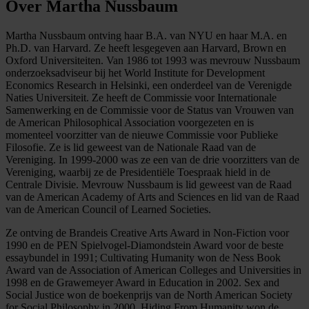
Over Martha Nussbaum
Martha Nussbaum ontving haar B.A. van NYU en haar M.A. en
Ph.D. van Harvard. Ze heeft lesgegeven aan Harvard, Brown en
Oxford Universiteiten. Van 1986 tot 1993 was mevrouw Nussbaum
onderzoeksadviseur bij het World Institute for Development
Economics Research in Helsinki, een onderdeel van de Verenigde
Naties Universiteit. Ze heeft de Commissie voor Internationale
Samenwerking en de Commissie voor de Status van Vrouwen van
de American Philosophical Association voorgezeten en is
momenteel voorzitter van de nieuwe Commissie voor Publieke
Filosofie. Ze is lid geweest van de Nationale Raad van de
Vereniging. In 1999-2000 was ze een van de drie voorzitters van de
Vereniging, waarbij ze de Presidentiële Toespraak hield in de
Centrale Divisie. Mevrouw Nussbaum is lid geweest van de Raad
van de American Academy of Arts and Sciences en lid van de Raad
van de American Council of Learned Societies.
Ze ontving de Brandeis Creative Arts Award in Non-Fiction voor
1990 en de PEN Spielvogel-Diamondstein Award voor de beste
essaybundel in 1991; Cultivating Humanity won de Ness Book
Award van de Association of American Colleges and Universities in
1998 en de Grawemeyer Award in Education in 2002. Sex and
Social Justice won de boekenprijs van de North American Society
for Social Philosophy in 2000. Hiding From Humanity won de