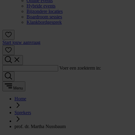
Online events
Hybride events
Bijzondere locaties
Boardroom sessies
Klankbordgesprek
Start jouw aanvraag
Voer een zoekterm in:
Menu
Home
Sprekers
prof. dr. Martha Nussbaum