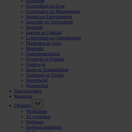
Economie
Gezondheid en Zorg
Governance en Management
Humor en Entertainment
Innovatie en Technologie
Inspiratie
Internet en Digitaal
Leiderschap en Ontwikkeling
Marketing en Sales
Motivatie
Ondernemerschap
Overheid en Politiek
Onderwijs
Sport en Teambuilding
Toekomst en Trends
Wereldwijd
Wetenschap
Dagvoorzitters
Magazine
Diensten
Workshops
AI workshop
Webinars
Sprekers trainingen