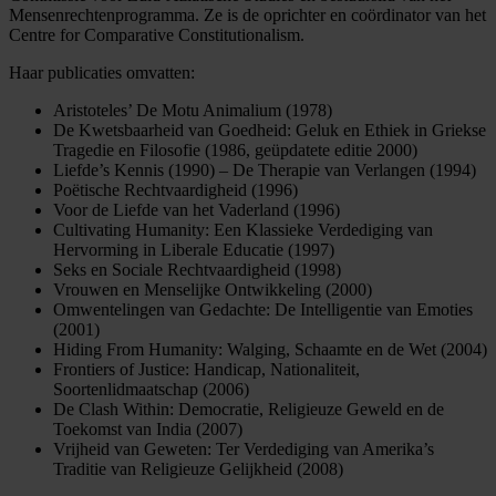
Mensenrechtenprogramma. Ze is de oprichter en coördinator van het
Centre for Comparative Constitutionalism.
Haar publicaties omvatten:
Aristoteles’ De Motu Animalium (1978)
De Kwetsbaarheid van Goedheid: Geluk en Ethiek in Griekse
Tragedie en Filosofie (1986, geüpdatete editie 2000)
Liefde’s Kennis (1990) – De Therapie van Verlangen (1994)
Poëtische Rechtvaardigheid (1996)
Voor de Liefde van het Vaderland (1996)
Cultivating Humanity: Een Klassieke Verdediging van
Hervorming in Liberale Educatie (1997)
Seks en Sociale Rechtvaardigheid (1998)
Vrouwen en Menselijke Ontwikkeling (2000)
Omwentelingen van Gedachte: De Intelligentie van Emoties
(2001)
Hiding From Humanity: Walging, Schaamte en de Wet (2004)
Frontiers of Justice: Handicap, Nationaliteit,
Soortenlidmaatschap (2006)
De Clash Within: Democratie, Religieuze Geweld en de
Toekomst van India (2007)
Vrijheid van Geweten: Ter Verdediging van Amerika’s
Traditie van Religieuze Gelijkheid (2008)