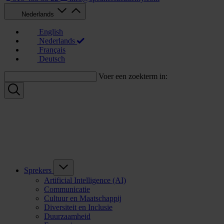
Nederlands
English
Nederlands
Français
Deutsch
Voer een zoekterm in:
Sprekers
Artificial Intelligence (AI)
Communicatie
Cultuur en Maatschappij
Diversiteit en Inclusie
Duurzaamheid