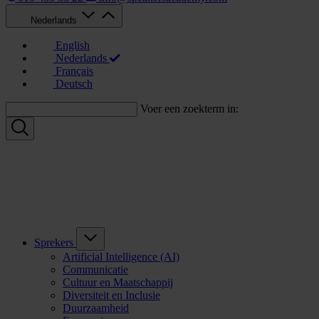
Nederlands
English
Nederlands
Français
Deutsch
Voer een zoekterm in:
Sprekers
Artificial Intelligence (AI)
Communicatie
Cultuur en Maatschappij
Diversiteit en Inclusie
Duurzaamheid