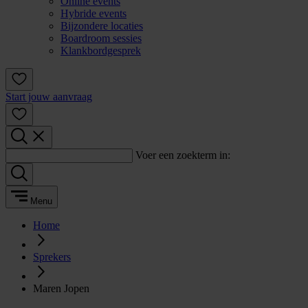
Online events
Hybride events
Bijzondere locaties
Boardroom sessies
Klankbordgesprek
Start jouw aanvraag
Voer een zoekterm in:
Menu
Home
Sprekers
Maren Jopen