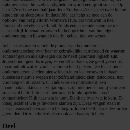
opbouwen van hun zelfstandigheid en wordt een groot succes. Op
haar 37e reist ze een half jaar door Zuidoost-Azië – met twee kleine
kinderen op sleeptouw. In datzelfde jaar helpt ze mee aan de
opbouw van het platform Women’s Hub, dat vrouwen in heel
Duitsland met elkaar verbindt. Sinds een jaar ondersteunt ze met
haar bedrijf Jopenau vrouwen bij het oprichten van hun eigen
onderneming en bewandelt daarbij geheel nieuwe wegen.
In haar toespraken vertelt de pionier van het moderne
ondernemerschap over haar ongebruikelijke carrièrepad en waarom
achteraf gezien alle zijwegen die ze heeft genomen logisch zijn.
Jopen houdt geen lezingen, ze vertelt verhalen. Ze geeft geen tips,
maar onthult wat ze van haar fouten heeft geleerd. Ze blaast oude
ondernemerswijsheden nieuw leven in en laat vrouwen in haar
cursussen nieuwe wegen naar zelfstandigheid zien: risicoloos, stap
voor stap en duurzaam. Clichés worden ontmaskerd: een
mantelpakje, aktetas en vijfjarenplan zijn niet per se nodig voor een
succesvol bedrijf. In haar interpretatie klinkt oprichten veel
sympathieker: Kijk naar wat je kunt. Denk na over wie je kent. En
vraag jezelf af wie je favoriete klanten zijn. Deze vragen staan in
haar cursussen helemaal aan het begin. Jopen heeft haar antwoorden
gevonden. Deze belofte doet ze ook aan haar oprichters.
Deel