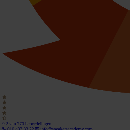
9.2
van 770 beoordelingen
010 433 33 22
info@speakersacademy.com