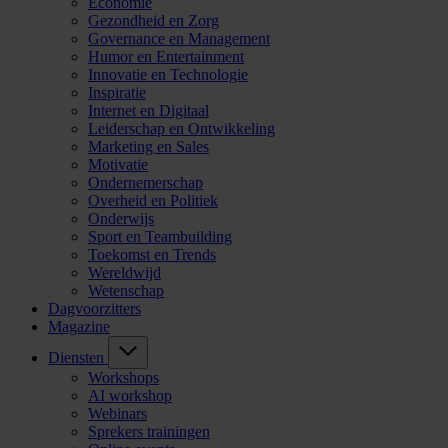
Economie
Gezondheid en Zorg
Governance en Management
Humor en Entertainment
Innovatie en Technologie
Inspiratie
Internet en Digitaal
Leiderschap en Ontwikkeling
Marketing en Sales
Motivatie
Ondernemerschap
Overheid en Politiek
Onderwijs
Sport en Teambuilding
Toekomst en Trends
Wereldwijd
Wetenschap
Dagvoorzitters
Magazine
Diensten
Workshops
AI workshop
Webinars
Sprekers trainingen