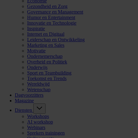
Economie
Gezondheid en Zorg
Governance en Management
Humor en Entertainment
Innovatie en Technologie
Inspiratie
Internet en Digitaal
Leiderschap en Ontwikkeling
Marketing en Sales
Motivatie
Ondernemerschap
Overheid en Politiek
Onderwijs
Sport en Teambuilding
Toekomst en Trends
Wereldwijd
Wetenschap
Dagvoorzitters
Magazine
Diensten
Workshops
AI workshop
Webinars
Sprekers trainingen