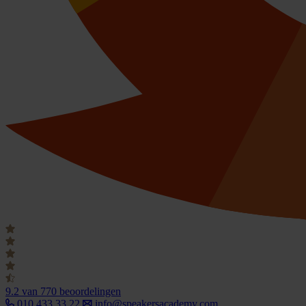
9.2
van 770 beoordelingen
010 433 33 22
info@speakersacademy.com