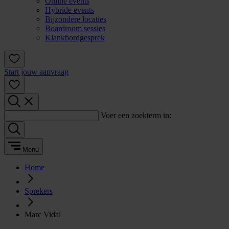
Online events
Hybride events
Bijzondere locaties
Boardroom sessies
Klankbordgesprek
Start jouw aanvraag
Voer een zoekterm in:
Menu
Home
Sprekers
Marc Vidal