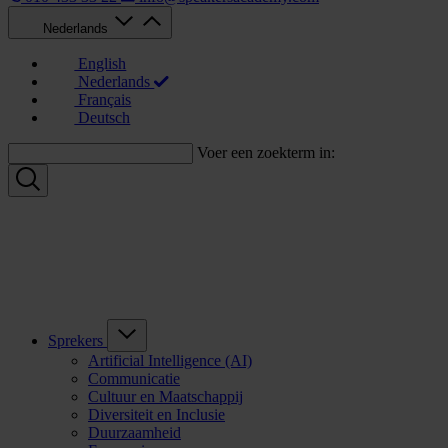
Nederlands
English
Nederlands
Français
Deutsch
Voer een zoekterm in:
Sprekers
Artificial Intelligence (AI)
Communicatie
Cultuur en Maatschappij
Diversiteit en Inclusie
Duurzaamheid