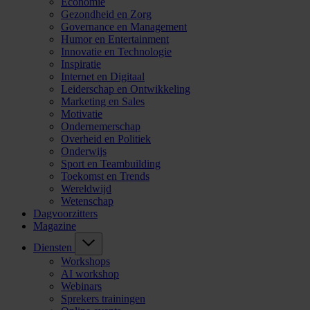
Economie
Gezondheid en Zorg
Governance en Management
Humor en Entertainment
Innovatie en Technologie
Inspiratie
Internet en Digitaal
Leiderschap en Ontwikkeling
Marketing en Sales
Motivatie
Ondernemerschap
Overheid en Politiek
Onderwijs
Sport en Teambuilding
Toekomst en Trends
Wereldwijd
Wetenschap
Dagvoorzitters
Magazine
Diensten
Workshops
AI workshop
Webinars
Sprekers trainingen