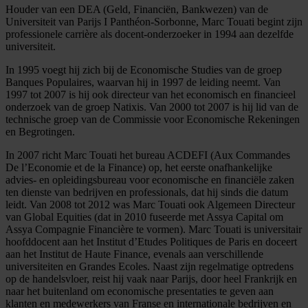
Houder van een DEA (Geld, Financiën, Bankwezen) van de
Universiteit van Parijs I Panthéon-Sorbonne, Marc Touati begint zijn
professionele carrière als docent-onderzoeker in 1994 aan dezelfde
universiteit.
In 1995 voegt hij zich bij de Economische Studies van de groep
Banques Populaires, waarvan hij in 1997 de leiding neemt. Van
1997 tot 2007 is hij ook directeur van het economisch en financieel
onderzoek van de groep Natixis. Van 2000 tot 2007 is hij lid van de
technische groep van de Commissie voor Economische Rekeningen
en Begrotingen.
In 2007 richt Marc Touati het bureau ACDEFI (Aux Commandes
De l’Economie et de la Finance) op, het eerste onafhankelijke
advies- en opleidingsbureau voor economische en financiële zaken
ten dienste van bedrijven en professionals, dat hij sinds die datum
leidt. Van 2008 tot 2012 was Marc Touati ook Algemeen Directeur
van Global Equities (dat in 2010 fuseerde met Assya Capital om
Assya Compagnie Financière te vormen). Marc Touati is universitair
hoofddocent aan het Institut d’Etudes Politiques de Paris en doceert
aan het Institut de Haute Finance, evenals aan verschillende
universiteiten en Grandes Ecoles. Naast zijn regelmatige optredens
op de handelsvloer, reist hij vaak naar Parijs, door heel Frankrijk en
naar het buitenland om economische presentaties te geven aan
klanten en medewerkers van Franse en internationale bedrijven en