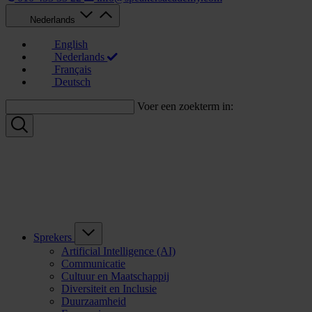
Nederlands
English
Nederlands
Français
Deutsch
Voer een zoekterm in:
Sprekers
Artificial Intelligence (AI)
Communicatie
Cultuur en Maatschappij
Diversiteit en Inclusie
Duurzaamheid