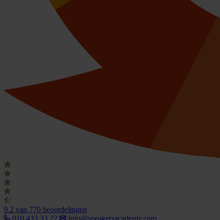
9.2
van 770 beoordelingen
010 433 33 22
info@speakersacademy.com