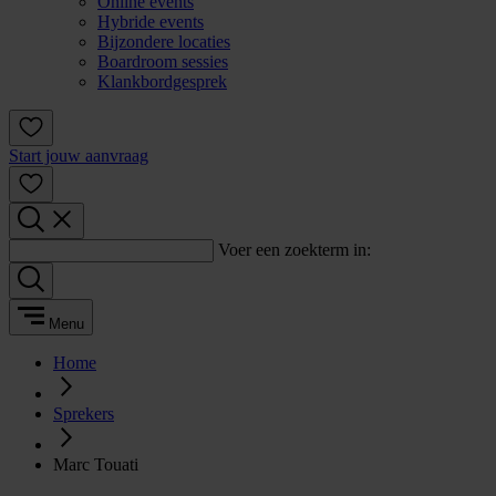
Online events
Hybride events
Bijzondere locaties
Boardroom sessies
Klankbordgesprek
Start jouw aanvraag
Voer een zoekterm in:
Menu
Home
Sprekers
Marc Touati