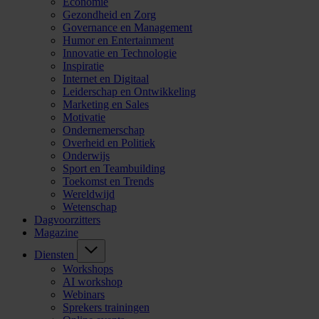
Economie
Gezondheid en Zorg
Governance en Management
Humor en Entertainment
Innovatie en Technologie
Inspiratie
Internet en Digitaal
Leiderschap en Ontwikkeling
Marketing en Sales
Motivatie
Ondernemerschap
Overheid en Politiek
Onderwijs
Sport en Teambuilding
Toekomst en Trends
Wereldwijd
Wetenschap
Dagvoorzitters
Magazine
Diensten
Workshops
AI workshop
Webinars
Sprekers trainingen