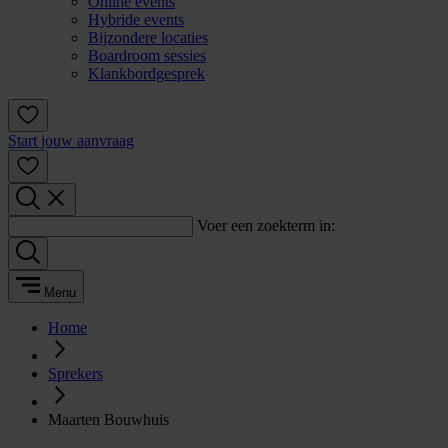
Online events
Hybride events
Bijzondere locaties
Boardroom sessies
Klankbordgesprek
Start jouw aanvraag
Voer een zoekterm in:
Menu
Home
Sprekers
Maarten Bouwhuis