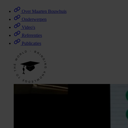
Over Maarten Bouwhuis
Onderwerpen
Video's
Referenties
Publicaties