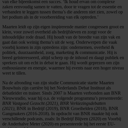
van elke bijeenkomst een succes. ‘Ik houd ervan om complexe
zaken eenvoudig samen te vatten, door te vragen tot de essentie en
verbanden te leggen tussen thema’s die anderen niet zien, zowel op
het podium als in de voorbereiding van elk optreden.’
Maarten leidt op zijn eigen inspirerende manier congressen groot en
klein, voor zowel overheid als bedrijfsleven en zorgt voor de
inhoudelijke rode draad. Hij houdt van de breedte van zijn vak en
gaat dan ook weinig thema’s uit de weg. Onderwerpen die vaak
voorbij komen in zijn optredens zijn: ondernemen, overheid &
politiek, duurzaamheid, zorg, marketing & communicatie. Hij is
breed geïnteresseerd, altijd scherp op de inhoud en daagt publiek en
sprekers uit om echt in debat te gaan. Hij wordt geprezen om zijn
enthousiasme en energie, waarmee hij events naar een hoger niveau
weet te tillen.
Na de afronding van zijn studie Communicatie startte Maarten
Bouwhuis zijn carrière bij het Nederlands Debat Instituut als
debatleider en trainer. Sinds 2007 is Maarten verbonden aan BNR
Nieuwsradio, waar hij o.a. de volgende programma’s presenteerde:
BNR Vastgoed Gezocht (2021), BNR Verkiezingsdebatten
(2021),
BNR in Bedrijf (2019), BNR Groeihelden (2018), BNR
Gangmakers (2016-2018). In opdracht van BNR maakte hij ook
verschillende podcasts, zoals: In Bedrijf Blijven (2020) en Voorbij
de Anderhalve Meter (2020) en presenteerde hij het eerste EU-