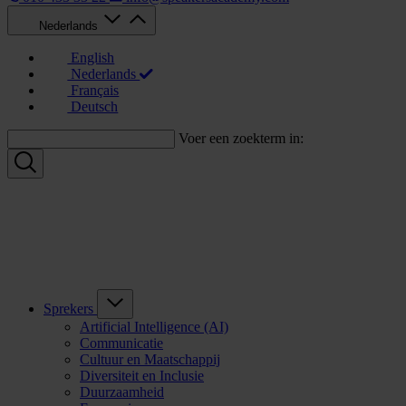
Nederlands
English
Nederlands
Français
Deutsch
Voer een zoekterm in:
Sprekers
Artificial Intelligence (AI)
Communicatie
Cultuur en Maatschappij
Diversiteit en Inclusie
Duurzaamheid