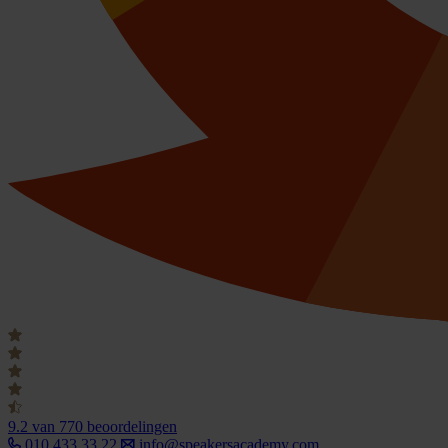
9.2
van 770 beoordelingen
010 433 33 22
info@speakersacademy.com