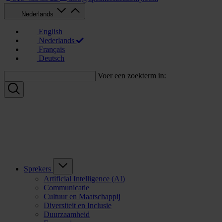
Nederlands
English
Nederlands
Français
Deutsch
Voer een zoekterm in:
Sprekers
Artificial Intelligence (AI)
Communicatie
Cultuur en Maatschappij
Diversiteit en Inclusie
Duurzaamheid