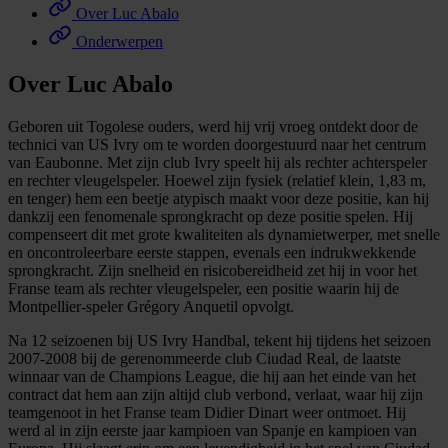
Over Luc Abalo
Onderwerpen
Over Luc Abalo
Geboren uit Togolese ouders, werd hij vrij vroeg ontdekt door de
technici van US Ivry om te worden doorgestuurd naar het centrum
van Eaubonne. Met zijn club Ivry speelt hij als rechter achterspeler
en rechter vleugelspeler. Hoewel zijn fysiek (relatief klein, 1,83 m,
en tenger) hem een beetje atypisch maakt voor deze positie, kan hij
dankzij een fenomenale sprongkracht op deze positie spelen. Hij
compenseert dit met grote kwaliteiten als dynamietwerper, met snelle
en oncontroleerbare eerste stappen, evenals een indrukwekkende
sprongkracht. Zijn snelheid en risicobereidheid zet hij in voor het
Franse team als rechter vleugelspeler, een positie waarin hij de
Montpellier-speler Grégory Anquetil opvolgt.
Na 12 seizoenen bij US Ivry Handbal, tekent hij tijdens het seizoen
2007-2008 bij de gerenommeerde club Ciudad Real, de laatste
winnaar van de Champions League, die hij aan het einde van het
contract dat hem aan zijn altijd club verbond, verlaat, waar hij zijn
teamgenoot in het Franse team Didier Dinart weer ontmoet. Hij
werd al in zijn eerste jaar kampioen van Spanje en kampioen van