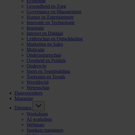
Economie
Gezondheid en Zorg
Governance en Management
Humor en Entertainment
Innovatie en Technologie
Inspiratie
Internet en Digitaal
Leiderschap en Ontwikkeling
Marketing en Sales
Motivatie
Ondernemerschap
Overheid en Politiek
Onderwijs
Sport en Teambuilding
Toekomst en Trends
Wereldwijd
Wetenschap
Dagvoorzitters
Magazine
Diensten
Workshops
AI workshop
Webinars
Sprekers trainingen