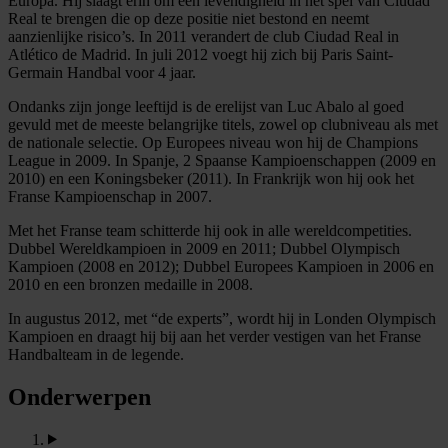
Europa. Hij slaagt erin om een levendigheid in het spel van Ciudad
Real te brengen die op deze positie niet bestond en neemt
aanzienlijke risico’s. In 2011 verandert de club Ciudad Real in
Atlético de Madrid. In juli 2012 voegt hij zich bij Paris Saint-
Germain Handbal voor 4 jaar.
Ondanks zijn jonge leeftijd is de erelijst van Luc Abalo al goed
gevuld met de meeste belangrijke titels, zowel op clubniveau als met
de nationale selectie. Op Europees niveau won hij de Champions
League in 2009. In Spanje, 2 Spaanse Kampioenschappen (2009 en
2010) en een Koningsbeker (2011). In Frankrijk won hij ook het
Franse Kampioenschap in 2007.
Met het Franse team schitterde hij ook in alle wereldcompetities.
Dubbel Wereldkampioen in 2009 en 2011; Dubbel Olympisch
Kampioen (2008 en 2012); Dubbel Europees Kampioen in 2006 en
2010 en een bronzen medaille in 2008.
In augustus 2012, met “de experts”, wordt hij in Londen Olympisch
Kampioen en draagt hij bij aan het verder vestigen van het Franse
Handbalteam in de legende.
Onderwerpen