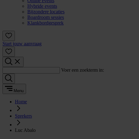
Online events
Hybride events
Bijzondere locaties
Boardroom sessies
Klankbordgesprek
Start jouw aanvraag
Voer een zoekterm in:
Menu
Home
Sprekers
Luc Abalo