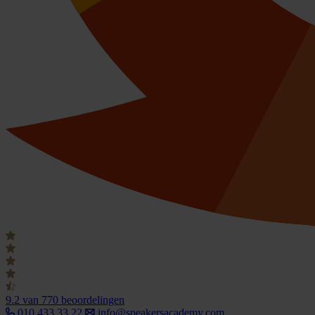
9.2
van 770 beoordelingen
010 433 33 22
info@speakersacademy.com