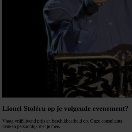
Lionel Stoléru op je volgende evenement?
Vraag vrijblijvend prijs en beschikbaarheid op. Onze consultants
denken persoonlijk met je mee.