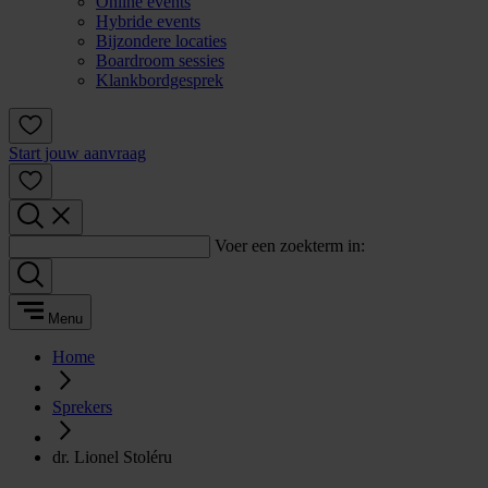
Online events
Hybride events
Bijzondere locaties
Boardroom sessies
Klankbordgesprek
Start jouw aanvraag
Voer een zoekterm in:
Menu
Home
Sprekers
dr. Lionel Stoléru