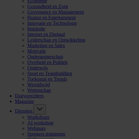
Economie
Gezondheid en Zorg
Governance en Management
Humor en Entertainment
Innovatie en Technologie
Inspiratie
Internet en Digitaal
Leiderschap en Ontwikkeling
Marketing en Sales
Motivatie
Ondernemerschap
Overheid en Politiek
Onderwijs
Sport en Teambuilding
Toekomst en Trends
Wereldwijd
Wetenschap
Dagvoorzitters
Magazine
Diensten
Workshops
AI workshop
Webinars
Sprekers trainingen