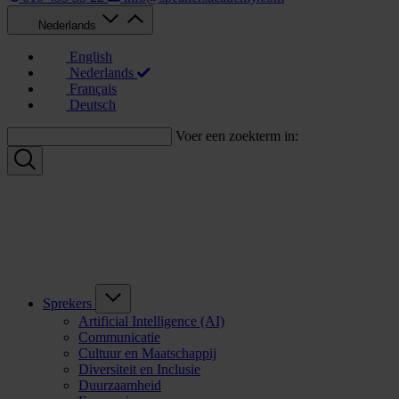
Nederlands
English
Nederlands
Français
Deutsch
Voer een zoekterm in:
Sprekers
Artificial Intelligence (AI)
Communicatie
Cultuur en Maatschappij
Diversiteit en Inclusie
Duurzaamheid