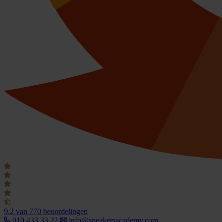
9.2
van 770 beoordelingen
010 433 33 22
info@speakersacademy.com