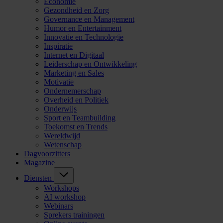
Economie
Gezondheid en Zorg
Governance en Management
Humor en Entertainment
Innovatie en Technologie
Inspiratie
Internet en Digitaal
Leiderschap en Ontwikkeling
Marketing en Sales
Motivatie
Ondernemerschap
Overheid en Politiek
Onderwijs
Sport en Teambuilding
Toekomst en Trends
Wereldwijd
Wetenschap
Dagvoorzitters
Magazine
Diensten
Workshops
AI workshop
Webinars
Sprekers trainingen