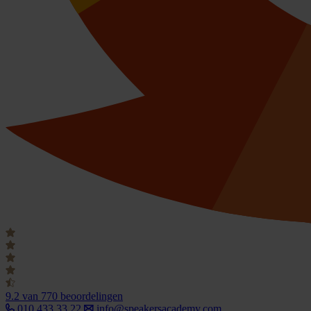
9.2
van 770 beoordelingen
010 433 33 22
info@speakersacademy.com