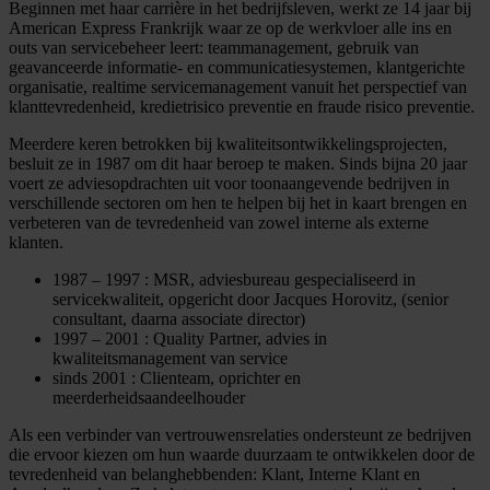
Beginnen met haar carrière in het bedrijfsleven, werkt ze 14 jaar bij
American Express Frankrijk waar ze op de werkvloer alle ins en
outs van servicebeheer leert: teammanagement, gebruik van
geavanceerde informatie- en communicatiesystemen, klantgerichte
organisatie, realtime servicemanagement vanuit het perspectief van
klanttevredenheid, kredietrisico preventie en fraude risico preventie.
Meerdere keren betrokken bij kwaliteitsontwikkelingsprojecten,
besluit ze in 1987 om dit haar beroep te maken. Sinds bijna 20 jaar
voert ze adviesopdrachten uit voor toonaangevende bedrijven in
verschillende sectoren om hen te helpen bij het in kaart brengen en
verbeteren van de tevredenheid van zowel interne als externe
klanten.
1987 – 1997 : MSR, adviesbureau gespecialiseerd in
servicekwaliteit, opgericht door Jacques Horovitz, (senior
consultant, daarna associate director)
1997 – 2001 : Quality Partner, advies in
kwaliteitsmanagement van service
sinds 2001 : Clienteam, oprichter en
meerderheidsaandeelhouder
Als een verbinder van vertrouwensrelaties ondersteunt ze bedrijven
die ervoor kiezen om hun waarde duurzaam te ontwikkelen door de
tevredenheid van belanghebbenden: Klant, Interne Klant en