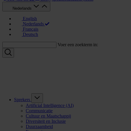
Nederlands
English
Nederlands
Français
Deutsch
Voer een zoekterm in:
Sprekers
Artificial Intelligence (AI)
Communicatie
Cultuur en Maatschappij
Diversiteit en Inclusie
Duurzaamheid