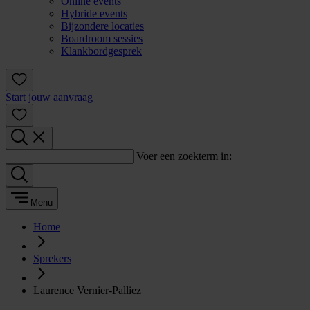
Online events
Hybride events
Bijzondere locaties
Boardroom sessies
Klankbordgesprek
Start jouw aanvraag
Voer een zoekterm in:
Menu
Home
Sprekers
Laurence Vernier-Palliez