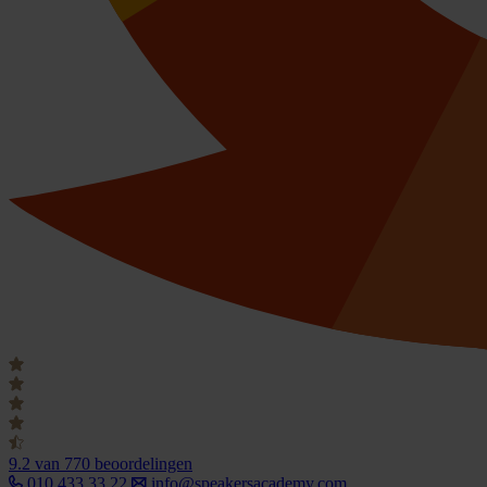
9.2
van 770 beoordelingen
010 433 33 22
info@speakersacademy.com