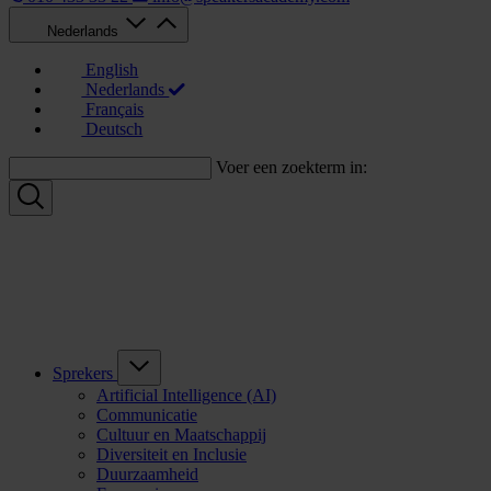
Nederlands
English
Nederlands
Français
Deutsch
Voer een zoekterm in:
Sprekers
Artificial Intelligence (AI)
Communicatie
Cultuur en Maatschappij
Diversiteit en Inclusie
Duurzaamheid