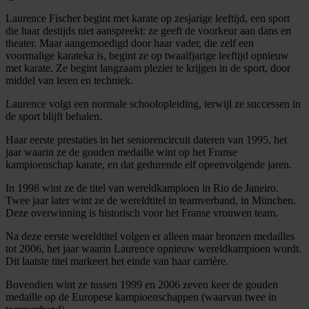
Laurence Fischer begint met karate op zesjarige leeftijd, een sport
die haar destijds niet aanspreekt: ze geeft de voorkeur aan dans en
theater. Maar aangemoedigd door haar vader, die zelf een
voormalige karateka is, begint ze op twaalfjarige leeftijd opnieuw
met karate. Ze begint langzaam plezier te krijgen in de sport, door
middel van leren en techniek.
Laurence volgt een normale schoolopleiding, terwijl ze successen in
de sport blijft behalen.
Haar eerste prestaties in het seniorencircuit dateren van 1995, het
jaar waarin ze de gouden medaille wint op het Franse
kampioenschap karate, en dat gedurende elf opeenvolgende jaren.
In 1998 wint ze de titel van wereldkampioen in Rio de Janeiro.
Twee jaar later wint ze de wereldtitel in teamverband, in München.
Deze overwinning is historisch voor het Franse vrouwen team.
Na deze eerste wereldtitel volgen er alleen maar bronzen medailles
tot 2006, het jaar waarin Laurence opnieuw wereldkampioen wordt.
Dit laatste titel markeert het einde van haar carrière.
Bovendien wint ze tussen 1999 en 2006 zeven keer de gouden
medaille op de Europese kampioenschappen (waarvan twee in