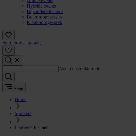
Online events
Hybride events
Bijzondere locaties
Boardroom sessies
Klankbordgesprek
Start jouw aanvraag
Voer een zoekterm in:
Menu
Home
Sprekers
Laurence Fischer