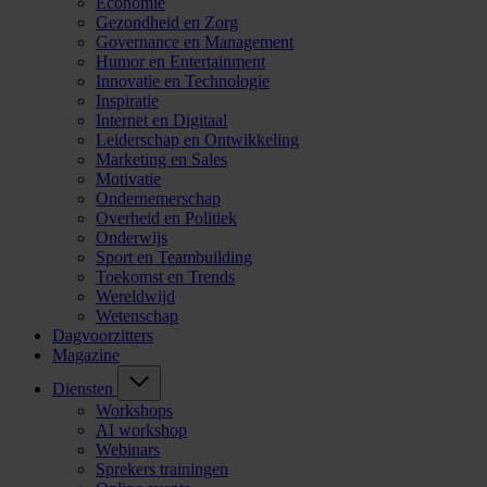
Economie
Gezondheid en Zorg
Governance en Management
Humor en Entertainment
Innovatie en Technologie
Inspiratie
Internet en Digitaal
Leiderschap en Ontwikkeling
Marketing en Sales
Motivatie
Ondernemerschap
Overheid en Politiek
Onderwijs
Sport en Teambuilding
Toekomst en Trends
Wereldwijd
Wetenschap
Dagvoorzitters
Magazine
Diensten
Workshops
AI workshop
Webinars
Sprekers trainingen