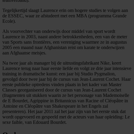
teamverband).
Tegelijkertijd slaagt Laurence erin om hogere studies te volgen aan
de ESSEC, waar ze afstudeert met een MBA (programma Grande
Ecole).
Als voorvechter van onderwijs door middel van sport wordt
Laurence in 2003, naast andere betrokkenheden, een van de meter
van Sports sans frontières, een vereniging waarmee ze in augustus
2005 een maand naar Afghanistan reist om karate te onderwijzen
aan Afghaanse meisjes.
Na twee jaar als manager bij de uitrustingsfabrikant Nike, keert
Laurence terug naar haar eerste liefde en volgt ze drie jaar intensieve
training in dramatische kunst: een jaar bij Studio Pygmalion,
gevolgd door twee jaar bij de cursus van Jean-Laurent Cochet. Haar
eerste publieke optredens vinden plaats in het kader van Master
Classes georganiseerd door de cursus van Jean-Laurent Cochet
(fragmenten uit stukken waarin ze het personage van Mademoiselle
de E Bourdet, Agrippine in Britannicus van Racine of Cléopâtre in
Antoine en Cléopâtre van Shakespeare in het Engels zal
presenteren). Het jaar 2011 zal het jaar zijn van het eerste stuk dat
wordt opgevoerd en gespeeld met de acteurs van haar opleiding: Le
sexe faible, van Edouard Bourdet.