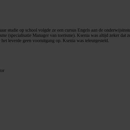
r studie op school volgde ze een cursus Engels aan de onderwijsinste
me (specialisatie Manager van toerisme). Ksenia was altijd zeker dat ze
r het leverde geen vooruitgang op. Ksenia was teleurgesteld.
tor