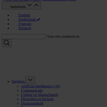
Nederlands
English
Nederlands
Français
Deutsch
Voer een zoekterm in:
Sprekers
Artificial Intelligence (AI)
Communicatie
Cultuur en Maatschappij
Diversiteit en Inclusie
Duurzaamheid