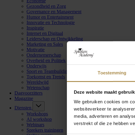
Economie
Gezondheid en Zorg
Governance en Management
Humor en Entertainment
Innovatie en Technologie
Inspiratie
Internet en Digitaal
Leiderschap en Ontwikkeling
Marketing en Sales
Motivatie
Ondernemerschap
Overheid en Politiek
Onderwijs
Sport en Teambuilding
Toestemming
Toekomst en Trends
Wereldwijd
Wetenschap
Deze website maakt gebruik
Dagvoorzitters
Magazine
We gebruiken cookies om cont
Diensten
websiteverkeer te analyseren
Workshops
media, adverteren en analys
AI workshop
verstrekt of die ze hebben v
Webinars
Sprekers trainingen