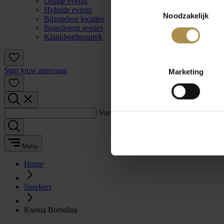
Online events
Toestemmingsselectie
Hybride events
Noodzakelijk
Bijzondere locaties
Boardroom sessies
Klankbordgesprek
Start jouw aanvraag
Marketing
Voer een zoekterm in:
Menu
Home
Sprekers
Ksenia Borodina