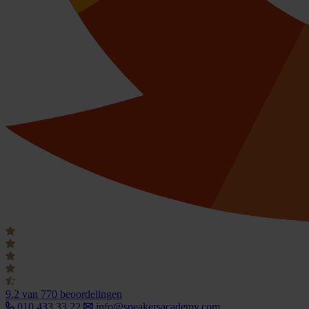
9.2
van 770 beoordelingen
010 433 33 22
info@speakersacademy.com