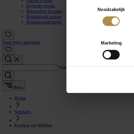
Online events
Toestemmingsselectie
Hybride events
Noodzakelijk
Bijzondere locaties
Boardroom sessies
Klankbordgesprek
Start jouw aanvraag
Marketing
Voer een zoekterm in:
Menu
Home
Sprekers
Kristina zur Mühlen