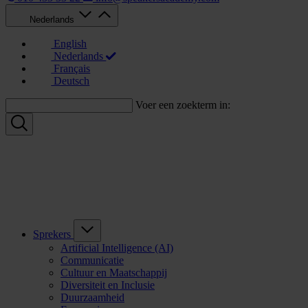
Nederlands
English
Nederlands
Français
Deutsch
Voer een zoekterm in:
Sprekers
Artificial Intelligence (AI)
Communicatie
Cultuur en Maatschappij
Diversiteit en Inclusie
Duurzaamheid