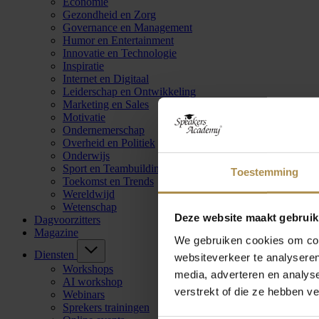
Economie
Gezondheid en Zorg
Governance en Management
Humor en Entertainment
Innovatie en Technologie
Inspiratie
Internet en Digitaal
Leiderschap en Ontwikkeling
Marketing en Sales
Motivatie
Ondernemerschap
Overheid en Politiek
Onderwijs
Sport en Teambuilding
Toestemming
Toekomst en Trends
Wereldwijd
Wetenschap
Deze website maakt gebruik
Dagvoorzitters
Magazine
We gebruiken cookies om cont
Diensten
websiteverkeer te analyseren
Workshops
media, adverteren en analys
AI workshop
verstrekt of die ze hebben v
Webinars
Sprekers trainingen