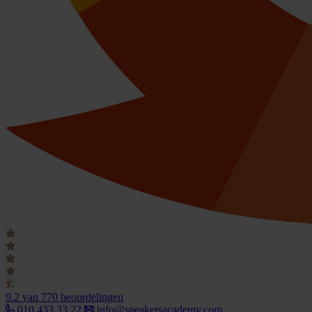
9.2
van 770 beoordelingen
010 433 33 22
info@speakersacademy.com