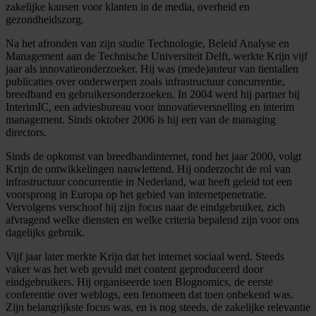
zakelijke kansen voor klanten in de media, overheid en
gezondheidszorg.
Na het afronden van zijn studie Technologie, Beleid Analyse en
Management aan de Technische Universiteit Delft, werkte Krijn vijf
jaar als innovatieonderzoeker. Hij was (mede)auteur van tientallen
publicaties over onderwerpen zoals infrastructuur concurrentie,
breedband en gebruikersonderzoeken. In 2004 werd hij partner bij
InterimIC, een adviesbureau voor innovatieversnelling en interim
management. Sinds oktober 2006 is hij een van de managing
directors.
Sinds de opkomst van breedbandinternet, rond het jaar 2000, volgt
Krijn de ontwikkelingen nauwlettend. Hij onderzocht de rol van
infrastructuur concurrentie in Nederland, wat heeft geleid tot een
voorsprong in Europa op het gebied van internetpenetratie.
Vervolgens verschoof hij zijn focus naar de eindgebruiker, zich
afvragend welke diensten en welke criteria bepalend zijn voor ons
dagelijks gebruik.
Vijf jaar later merkte Krijn dat het internet sociaal werd. Steeds
vaker was het web gevuld met content geproduceerd door
eindgebruikers. Hij organiseerde toen Blognomics, de eerste
conferentie over weblogs, een fenomeen dat toen onbekend was.
Zijn belangrijkste focus was, en is nog steeds, de zakelijke relevantie