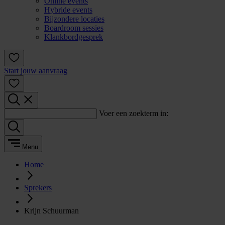
Online events
Hybride events
Bijzondere locaties
Boardroom sessies
Klankbordgesprek
Start jouw aanvraag
Voer een zoekterm in:
Menu
Home
Sprekers
Krijn Schuurman