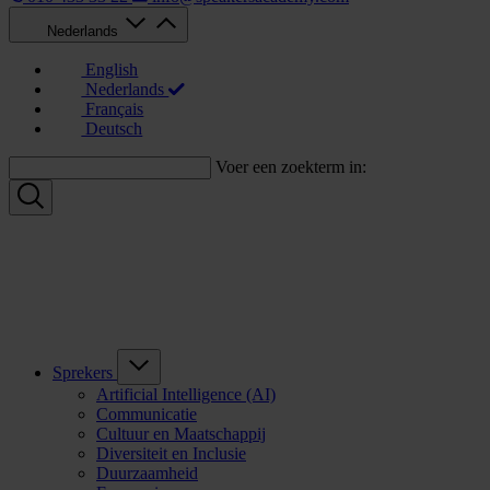
Nederlands
English
Nederlands
Français
Deutsch
Voer een zoekterm in:
Sprekers
Artificial Intelligence (AI)
Communicatie
Cultuur en Maatschappij
Diversiteit en Inclusie
Duurzaamheid