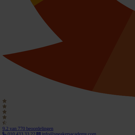
9.2
van 770 beoordelingen
010 433 33 22
info@speakersacademy.com