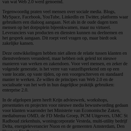
van wat Web 2.0 werd genoemd.
Tegenwoordig praten veel mensen over sociale media. Blogs,
MySpace, Facebook, YouTube, LinkedIn en Twitter, platforms waar
gebruikers een dialoog aangaan. Net als in de oude dagen toen
mensen op het dorpsplein bijeenkwamen, maar nu virtueel.
Leveranciers van producten en diensten kunnen nu deelnemen en
het gesprek aangaan. Dit roept veel vragen op, maar biedt ook
zakelijke kansen.
Deze ontwikkelingen hebben niet alleen de relatie tussen klanten en
dienstverleners veranderd, maar hebben ook geleid tot nieuwe
manieren van werken en zakendoen. Voor veel mensen, en zeker de
volgende generatie, is het verre van vanzelfsprekend om op een
vaste locatie, op vaste tijden, op een voorgeschreven en standaard
manier te werken. Ze willen de principes van Web 2.0 en de
socialisatie van het web in hun dagelijkse praktijk gebruiken:
enterprise 2.0.
In de afgelopen jaren heeft Krijn advieswerk, workshops,
presentaties en projecten voor nieuwe media bewustwording gedaan
voor klanten waaronder het Ministerie van Economische Zaken,
mediabureau OMD, de FD Media Groep, PCM Uitgevers, UMC St
Radboud ziekenhuis, woningcorporatie Vesteda, multi-utility bedrijf
Delta, energieleverancier Nuon en de gemeenten Amsterdam, Den