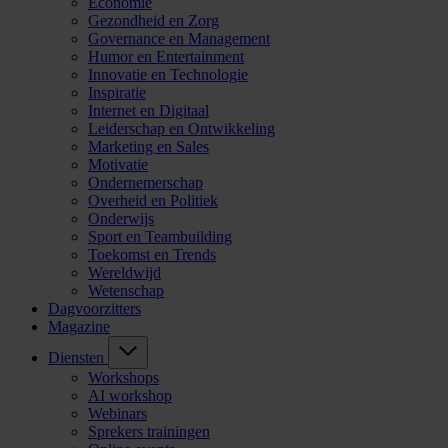
Economie
Gezondheid en Zorg
Governance en Management
Humor en Entertainment
Innovatie en Technologie
Inspiratie
Internet en Digitaal
Leiderschap en Ontwikkeling
Marketing en Sales
Motivatie
Ondernemerschap
Overheid en Politiek
Onderwijs
Sport en Teambuilding
Toekomst en Trends
Wereldwijd
Wetenschap
Dagvoorzitters
Magazine
Diensten
Workshops
AI workshop
Webinars
Sprekers trainingen