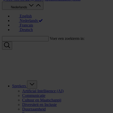
Nederlands
English
Nederlands
Français
Deutsch
Voer een zoekterm in:
Sprekers
Artificial Intelligence (AI)
Communicatie
Cultuur en Maatschappij
Diversiteit en Inclusie
Duurzaamheid