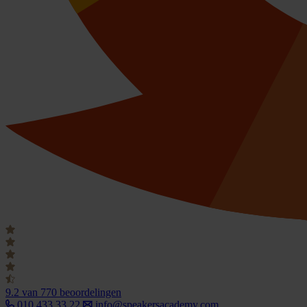
9.2
van 770 beoordelingen
010 433 33 22
info@speakersacademy.com