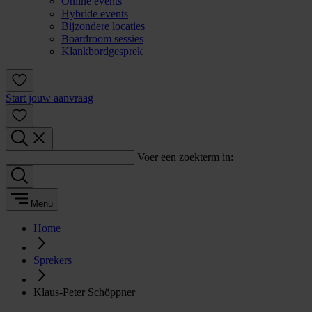
Online events
Hybride events
Bijzondere locaties
Boardroom sessies
Klankbordgesprek
Start jouw aanvraag
Voer een zoekterm in:
Menu
Home
Sprekers
Klaus-Peter Schöppner