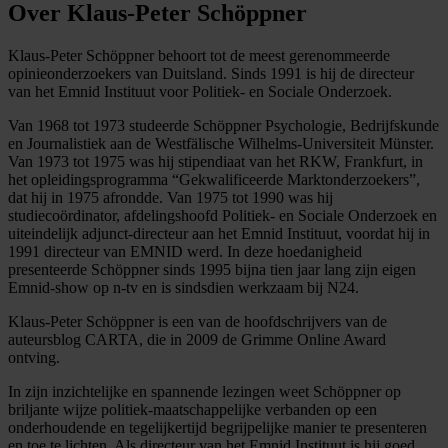
Over Klaus-Peter Schöppner
Klaus-Peter Schöppner behoort tot de meest gerenommeerde
opinieonderzoekers van Duitsland. Sinds 1991 is hij de directeur
van het Emnid Instituut voor Politiek- en Sociale Onderzoek.
Van 1968 tot 1973 studeerde Schöppner Psychologie, Bedrijfskunde
en Journalistiek aan de Westfälische Wilhelms-Universiteit Münster.
Van 1973 tot 1975 was hij stipendiaat van het RKW, Frankfurt, in
het opleidingsprogramma “Gekwalificeerde Marktonderzoekers”,
dat hij in 1975 afrondde. Van 1975 tot 1990 was hij
studiecoördinator, afdelingshoofd Politiek- en Sociale Onderzoek en
uiteindelijk adjunct-directeur aan het Emnid Instituut, voordat hij in
1991 directeur van EMNID werd. In deze hoedanigheid
presenteerde Schöppner sinds 1995 bijna tien jaar lang zijn eigen
Emnid-show op n-tv en is sindsdien werkzaam bij N24.
Klaus-Peter Schöppner is een van de hoofdschrijvers van de
auteursblog CARTA, die in 2009 de Grimme Online Award
ontving.
In zijn inzichtelijke en spannende lezingen weet Schöppner op
briljante wijze politiek-maatschappelijke verbanden op een
onderhoudende en tegelijkertijd begrijpelijke manier te presenteren
en toe te lichten. Als directeur van het Emnid Instituut is hij goed