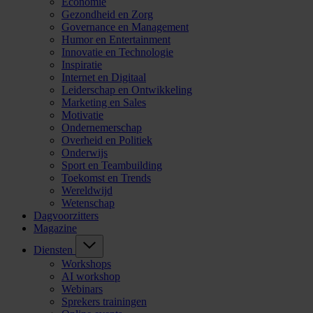
Economie
Gezondheid en Zorg
Governance en Management
Humor en Entertainment
Innovatie en Technologie
Inspiratie
Internet en Digitaal
Leiderschap en Ontwikkeling
Marketing en Sales
Motivatie
Ondernemerschap
Overheid en Politiek
Onderwijs
Sport en Teambuilding
Toekomst en Trends
Wereldwijd
Wetenschap
Dagvoorzitters
Magazine
Diensten
Workshops
AI workshop
Webinars
Sprekers trainingen