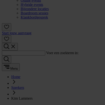
Online events
Hybride events
Bijzondere locaties
Boardroom sessies
Klankbordgesprek
Start jouw aanvraag
Voer een zoekterm in:
Menu
Home
Sprekers
Kim Lammers