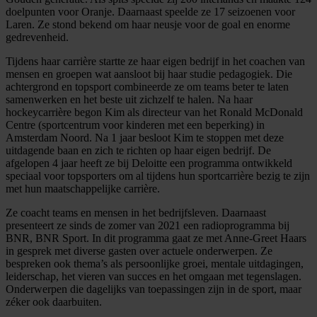
doelpunten voor Oranje. Daarnaast speelde ze 17 seizoenen voor
Laren. Ze stond bekend om haar neusje voor de goal en enorme
gedrevenheid.
Tijdens haar carrière startte ze haar eigen bedrijf in het coachen van
mensen en groepen wat aansloot bij haar studie pedagogiek. Die
achtergrond en topsport combineerde ze om teams beter te laten
samenwerken en het beste uit zichzelf te halen. Na haar
hockeycarrière begon Kim als directeur van het Ronald McDonald
Centre (sportcentrum voor kinderen met een beperking) in
Amsterdam Noord. Na 1 jaar besloot Kim te stoppen met deze
uitdagende baan en zich te richten op haar eigen bedrijf. De
afgelopen 4 jaar heeft ze bij Deloitte een programma ontwikkeld
speciaal voor topsporters om al tijdens hun sportcarrière bezig te zijn
met hun maatschappelijke carrière.
Ze coacht teams en mensen in het bedrijfsleven. Daarnaast
presenteert ze sinds de zomer van 2021 een radioprogramma bij
BNR, BNR Sport. In dit programma gaat ze met Anne-Greet Haars
in gesprek met diverse gasten over actuele onderwerpen. Ze
bespreken ook thema’s als persoonlijke groei, mentale uitdagingen,
leiderschap, het vieren van succes en het omgaan met tegenslagen.
Onderwerpen die dagelijks van toepassingen zijn in de sport, maar
zéker ook daarbuiten.