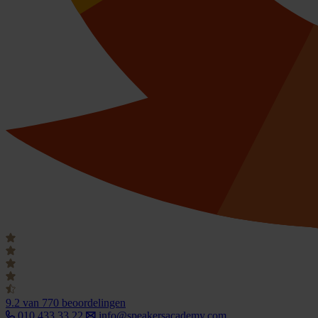
9.2
van 770 beoordelingen
010 433 33 22
info@speakersacademy.com