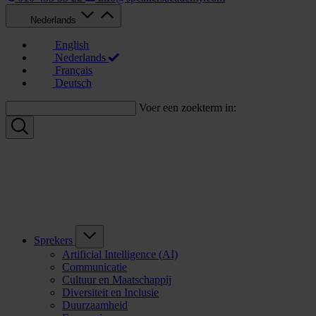
Nederlands
English
Nederlands
Français
Deutsch
Voer een zoekterm in:
Sprekers
Artificial Intelligence (AI)
Communicatie
Cultuur en Maatschappij
Diversiteit en Inclusie
Duurzaamheid