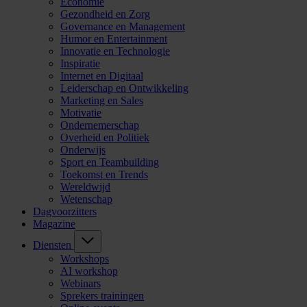
Economie
Gezondheid en Zorg
Governance en Management
Humor en Entertainment
Innovatie en Technologie
Inspiratie
Internet en Digitaal
Leiderschap en Ontwikkeling
Marketing en Sales
Motivatie
Ondernemerschap
Overheid en Politiek
Onderwijs
Sport en Teambuilding
Toekomst en Trends
Wereldwijd
Wetenschap
Dagvoorzitters
Magazine
Diensten
Workshops
AI workshop
Webinars
Sprekers trainingen