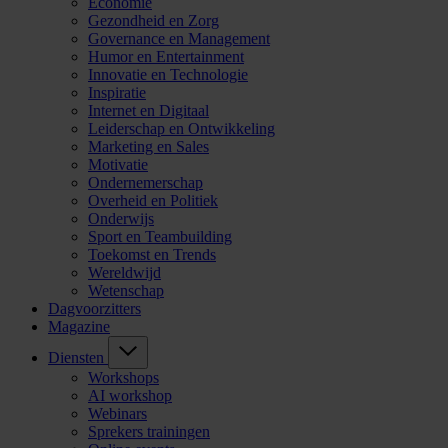
Economie
Gezondheid en Zorg
Governance en Management
Humor en Entertainment
Innovatie en Technologie
Inspiratie
Internet en Digitaal
Leiderschap en Ontwikkeling
Marketing en Sales
Motivatie
Ondernemerschap
Overheid en Politiek
Onderwijs
Sport en Teambuilding
Toekomst en Trends
Wereldwijd
Wetenschap
Dagvoorzitters
Magazine
Diensten
Workshops
AI workshop
Webinars
Sprekers trainingen