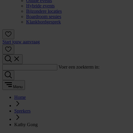
Online events
Hybride events
Bijzondere locaties
Boardroom sessies
Klankbordgesprek
Start jouw aanvraag
Voer een zoekterm in:
Menu
Home
Sprekers
Kathy Gong