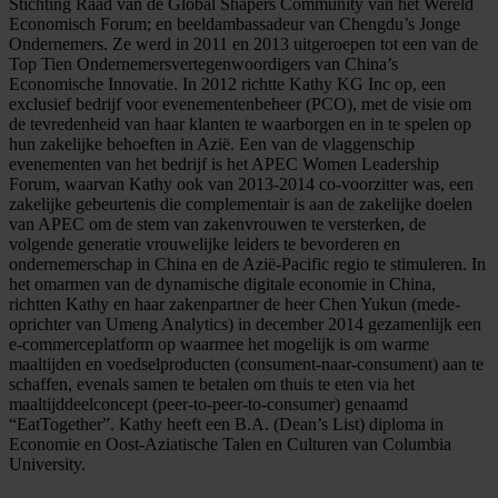
Stichting Raad van de Global Shapers Community van het Wereld
Economisch Forum; en beeldambassadeur van Chengdu’s Jonge
Ondernemers. Ze werd in 2011 en 2013 uitgeroepen tot een van de
Top Tien Ondernemersvertegenwoordigers van China’s
Economische Innovatie. In 2012 richtte Kathy KG Inc op, een
exclusief bedrijf voor evenementenbeheer (PCO), met de visie om
de tevredenheid van haar klanten te waarborgen en in te spelen op
hun zakelijke behoeften in Azië. Een van de vlaggenschip
evenementen van het bedrijf is het APEC Women Leadership
Forum, waarvan Kathy ook van 2013-2014 co-voorzitter was, een
zakelijke gebeurtenis die complementair is aan de zakelijke doelen
van APEC om de stem van zakenvrouwen te versterken, de
volgende generatie vrouwelijke leiders te bevorderen en
ondernemerschap in China en de Azië-Pacific regio te stimuleren. In
het omarmen van de dynamische digitale economie in China,
richtten Kathy en haar zakenpartner de heer Chen Yukun (mede-
oprichter van Umeng Analytics) in december 2014 gezamenlijk een
e-commerceplatform op waarmee het mogelijk is om warme
maaltijden en voedselproducten (consument-naar-consument) aan te
schaffen, evenals samen te betalen om thuis te eten via het
maaltijddeelconcept (peer-to-peer-to-consumer) genaamd
“EatTogether”. Kathy heeft een B.A. (Dean’s List) diploma in
Economie en Oost-Aziatische Talen en Culturen van Columbia
University.