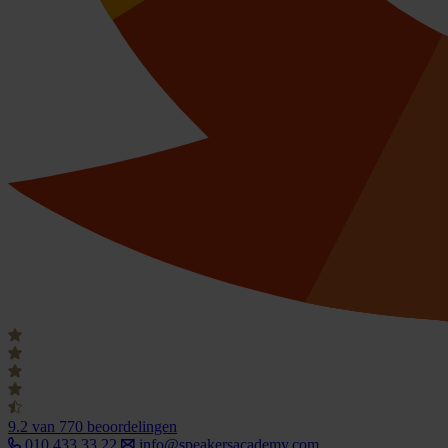
9.2
van 770 beoordelingen
010 433 33 22
info@speakersacademy.com