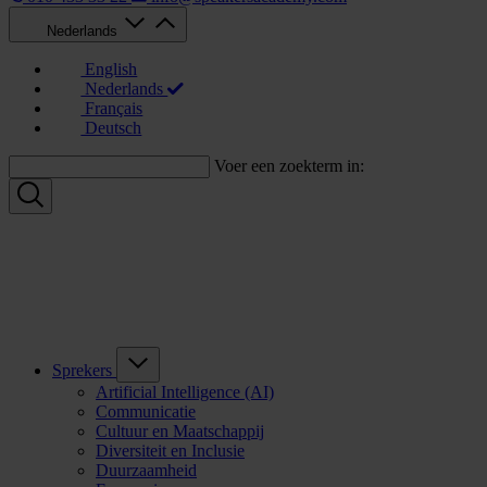
Nederlands
English
Nederlands
Français
Deutsch
Voer een zoekterm in:
Sprekers
Artificial Intelligence (AI)
Communicatie
Cultuur en Maatschappij
Diversiteit en Inclusie
Duurzaamheid