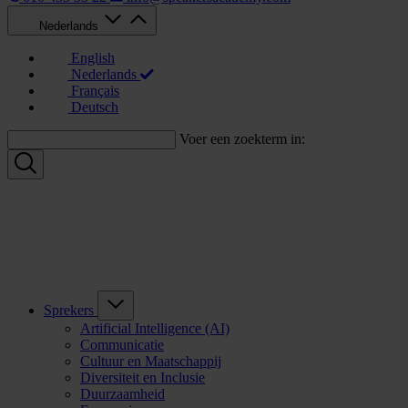
Nederlands
English
Nederlands
Français
Deutsch
Voer een zoekterm in:
Sprekers
Artificial Intelligence (AI)
Communicatie
Cultuur en Maatschappij
Diversiteit en Inclusie
Duurzaamheid