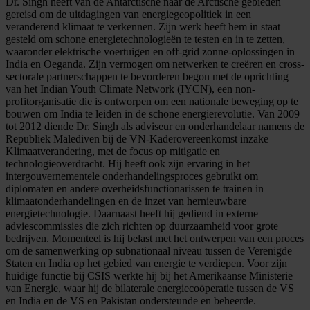
Dr. Singh heeft van de Antarctische naar de Arctische gebieden
gereisd om de uitdagingen van energiegeopolitiek in een
veranderend klimaat te verkennen. Zijn werk heeft hem in staat
gesteld om schone energietechnologieën te testen en in te zetten,
waaronder elektrische voertuigen en off-grid zonne-oplossingen in
India en Oeganda. Zijn vermogen om netwerken te creëren en cross-
sectorale partnerschappen te bevorderen begon met de oprichting
van het Indian Youth Climate Network (IYCN), een non-
profitorganisatie die is ontworpen om een nationale beweging op te
bouwen om India te leiden in de schone energierevolutie. Van 2009
tot 2012 diende Dr. Singh als adviseur en onderhandelaar namens de
Republiek Malediven bij de VN-Kaderovereenkomst inzake
Klimaatverandering, met de focus op mitigatie en
technologieoverdracht. Hij heeft ook zijn ervaring in het
intergouvernementele onderhandelingsproces gebruikt om
diplomaten en andere overheidsfunctionarissen te trainen in
klimaatonderhandelingen en de inzet van hernieuwbare
energietechnologie. Daarnaast heeft hij gediend in externe
adviescommissies die zich richten op duurzaamheid voor grote
bedrijven. Momenteel is hij belast met het ontwerpen van een proces
om de samenwerking op subnationaal niveau tussen de Verenigde
Staten en India op het gebied van energie te verdiepen. Voor zijn
huidige functie bij CSIS werkte hij bij het Amerikaanse Ministerie
van Energie, waar hij de bilaterale energiecoöperatie tussen de VS
en India en de VS en Pakistan ondersteunde en beheerde.