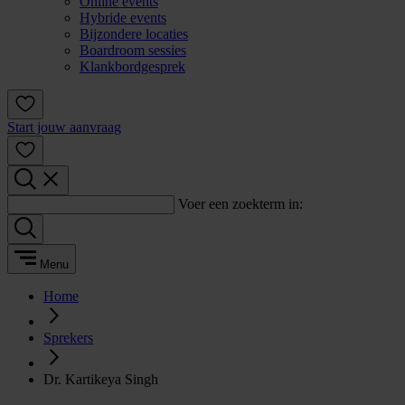
Online events
Hybride events
Bijzondere locaties
Boardroom sessies
Klankbordgesprek
Start jouw aanvraag
Voer een zoekterm in:
Menu
Home
Sprekers
Dr. Kartikeya Singh