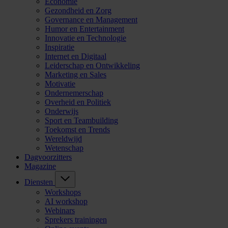
Economie
Gezondheid en Zorg
Governance en Management
Humor en Entertainment
Innovatie en Technologie
Inspiratie
Internet en Digitaal
Leiderschap en Ontwikkeling
Marketing en Sales
Motivatie
Ondernemerschap
Overheid en Politiek
Onderwijs
Sport en Teambuilding
Toekomst en Trends
Wereldwijd
Wetenschap
Dagvoorzitters
Magazine
Diensten
Workshops
AI workshop
Webinars
Sprekers trainingen