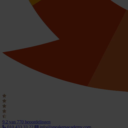
9.2
van 770 beoordelingen
010 433 33 22
info@speakersacademy.com