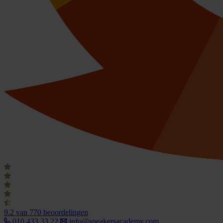
9.2
van 770 beoordelingen
010 433 33 22
info@speakersacademy.com