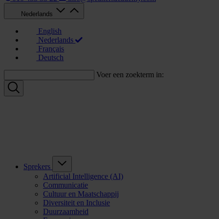
Nederlands
English
Nederlands
Français
Deutsch
Voer een zoekterm in:
Sprekers
Artificial Intelligence (AI)
Communicatie
Cultuur en Maatschappij
Diversiteit en Inclusie
Duurzaamheid