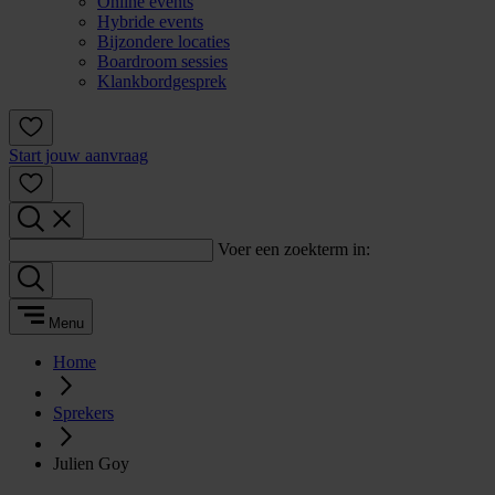
Online events
Hybride events
Bijzondere locaties
Boardroom sessies
Klankbordgesprek
Start jouw aanvraag
Voer een zoekterm in:
Menu
Home
Sprekers
Julien Goy