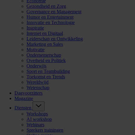
Economie
Gezondheid en Zorg
Governance en Management
Humor en Entertainment
Innovatie en Technologie
Inspiratie
Internet en Digitaal
Leiderschap en Ontwikkeling
Marketing en Sales
Motivatie
Ondernemerschap
Overheid en Politiek
Onderwijs
Sport en Teambuilding
Toekomst en Trends
Wereldwijd
Wetenschap
Dagvoorzitters
Magazine
Diensten
Workshops
AI workshop
Webinars
Sprekers trainingen