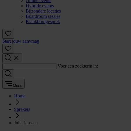
Online events
Hybride events
Bijzondere locaties
Boardroom sessies
Klankbordgesprek
Start jouw aanvraag
Voer een zoekterm in:
Menu
Home
Sprekers
Julia Janssen