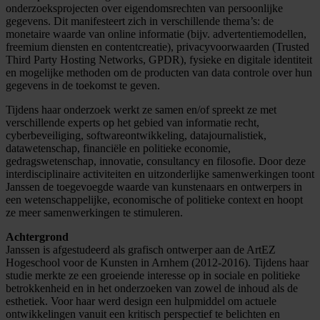
onderzoeksprojecten over eigendomsrechten van persoonlijke
gegevens. Dit manifesteert zich in verschillende thema’s: de
monetaire waarde van online informatie (bijv. advertentiemodellen,
freemium diensten en contentcreatie), privacyvoorwaarden (Trusted
Third Party Hosting Networks, GPDR), fysieke en digitale identiteit
en mogelijke methoden om de producten van data controle over hun
gegevens in de toekomst te geven.
Tijdens haar onderzoek werkt ze samen en/of spreekt ze met
verschillende experts op het gebied van informatie recht,
cyberbeveiliging, softwareontwikkeling, datajournalistiek,
datawetenschap, financiële en politieke economie,
gedragswetenschap, innovatie, consultancy en filosofie. Door deze
interdisciplinaire activiteiten en uitzonderlijke samenwerkingen toont
Janssen de toegevoegde waarde van kunstenaars en ontwerpers in
een wetenschappelijke, economische of politieke context en hoopt
ze meer samenwerkingen te stimuleren.
Achtergrond
Janssen is afgestudeerd als grafisch ontwerper aan de ArtEZ
Hogeschool voor de Kunsten in Arnhem (2012-2016). Tijdens haar
studie merkte ze een groeiende interesse op in sociale en politieke
betrokkenheid en in het onderzoeken van zowel de inhoud als de
esthetiek. Voor haar werd design een hulpmiddel om actuele
ontwikkelingen vanuit een kritisch perspectief te belichten en