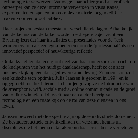
technologie te verwerven. Vanwege haar achtergrond als grafisch
ontwerper kan ze deze informatie verwerken in visualisaties,
experimenten en spellen om complexe materie toegankelijk te
maken voor een groot publiek.
Haar projecten bestaan meestal uit verschillende lagen. Afhankelijk
van de kennis van de kijker worden de diepere lagen zichtbaar.
Ervaring leert dat haar installaties en presentaties voor de ‘leek’
worden ervaren als een eye-opener en door de ‘professional’ als een
innovatief perspectief of nauwkeurige reflectie.
Ondanks het feit dat een groot deel van haar onderzoek zich richt op
de knelpunten van het huidige datalandschap, heeft ze een zeer
positieve kijk op een data-gedreven samenleving. Ze noemt zichzelf
een kritische tech-optimist. Julia Janssen is geboren in 1994 en is
opgegroeid met het internet. In haar jeugd zag ze de introductie van
de smartphone, wifi, sociale media, online communicatie en de groei
van online winkelen. Dit geeft haar een ander begrip van
technologie en een frisse kijk op de rol van deze diensten in ons
leven.
Janssen beweert niet de expert te zijn op deze individuele domeinen.
Ze bestudeert actuele ontwikkelingen en verzamelt kennis uit
disciplines die het thema data raken om haar prestaties te verbeteren.