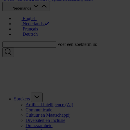
Nederlands
English
Nederlands
Français
Deutsch
Voer een zoekterm in:
Sprekers
Artificial Intelligence (AI)
Communicatie
Cultuur en Maatschappij
Diversiteit en Inclusie
Duurzaamheid