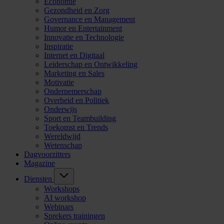
Economie
Gezondheid en Zorg
Governance en Management
Humor en Entertainment
Innovatie en Technologie
Inspiratie
Internet en Digitaal
Leiderschap en Ontwikkeling
Marketing en Sales
Motivatie
Ondernemerschap
Overheid en Politiek
Onderwijs
Sport en Teambuilding
Toekomst en Trends
Wereldwijd
Wetenschap
Dagvoorzitters
Magazine
Diensten
Workshops
AI workshop
Webinars
Sprekers trainingen