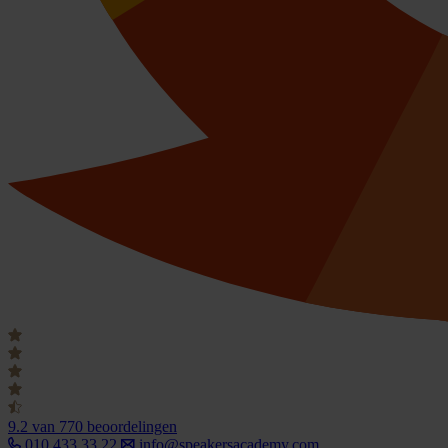
9.2
van 770 beoordelingen
010 433 33 22
info@speakersacademy.com