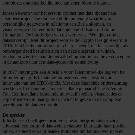
complexe, ontoegankelijke mechanismen bloot te leggen.
Janssen kwam voor het eerst in contact met data tijdens haar
afstudeerproject. Ze onderzocht de monetaire waarde van
persoonlijke gegevens in relatie tot een Basisinkomen, en
visualiseerde dit in een installatie genaamd ‘Bank of Online
Humanity’. De boodschap van dit werk was “We lijden onder
dataslavernij”. Met dit project won ze de Crypto Design Award in
2016. Een beslissend moment in haar carrière, dat haar praktijk als
ontwerper deed besluiten zich aan deze uitspraak te wijden.
Sindsdien werkt ze aan de ontwikkeling van innovatieve concepten
in de aanloop naar een data-gedreven samenleving.
In 2017 ontving ze een subsidie voor Talentontwikkeling van het
Stimuleringsfonds Creatieve Industrie en een subsidie voor
Innovatie van het SIDN-fonds. Met deze financiële ondersteuning
werkte ze 16 maanden aan de installatie genaamd The Attention
Fair. Een installatie bestaande uit twaalf spellen, visualisaties en
experimenten om haar publiek inzicht te geven in de complexe
wereld van de data-economie.
De spreker
Julia Janssen heeft geen academische achtergrond als privacy
advocaat, econoom of datawetenschapper. Dit maakt haar positie
uniek. Ze heeft een intrinsieke motivatie om kennis over data en