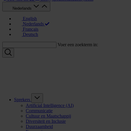
Nederlands
English
Nederlands
Français
Deutsch
Voer een zoekterm in:
Sprekers
Artificial Intelligence (AI)
Communicatie
Cultuur en Maatschappij
Diversiteit en Inclusie
Duurzaamheid