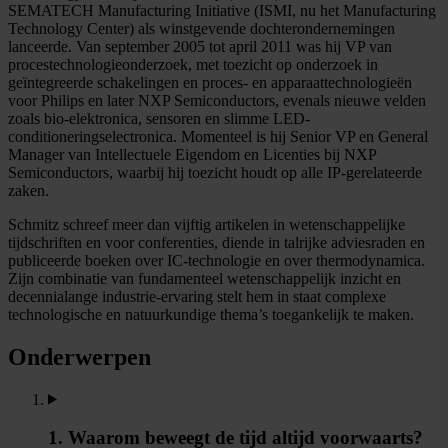
SEMATECH Manufacturing Initiative (ISMI, nu het Manufacturing
Technology Center) als winstgevende dochterondernemingen
lanceerde. Van september 2005 tot april 2011 was hij VP van
procestechnologieonderzoek, met toezicht op onderzoek in
geïntegreerde schakelingen en proces- en apparaattechnologieën
voor Philips en later NXP Semiconductors, evenals nieuwe velden
zoals bio-elektronica, sensoren en slimme LED-
conditioneringselectronica. Momenteel is hij Senior VP en General
Manager van Intellectuele Eigendom en Licenties bij NXP
Semiconductors, waarbij hij toezicht houdt op alle IP-gerelateerde
zaken.
Schmitz schreef meer dan vijftig artikelen in wetenschappelijke
tijdschriften en voor conferenties, diende in talrijke adviesraden en
publiceerde boeken over IC-technologie en over thermodynamica.
Zijn combinatie van fundamenteel wetenschappelijk inzicht en
decennialange industrie-ervaring stelt hem in staat complexe
technologische en natuurkundige thema’s toegankelijk te maken.
Onderwerpen
1. Waarom beweegt de tijd altijd voorwaarts?