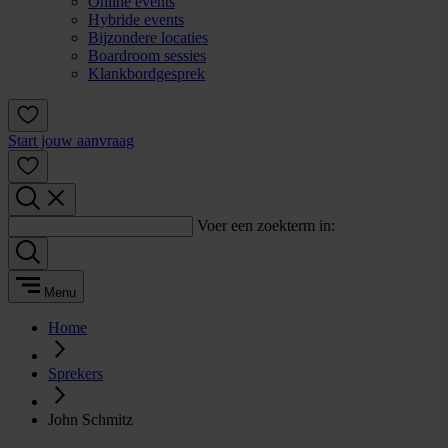
Online events
Hybride events
Bijzondere locaties
Boardroom sessies
Klankbordgesprek
Start jouw aanvraag
Voer een zoekterm in:
Menu
Home
Sprekers
John Schmitz