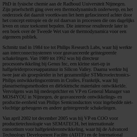
PhD in fysische chemie aan de Radboud Universiteit Nijmegen.
Zijn proefschrift ging over een thermodynamisch onderwerp, en het
onderzoek dat daaruit voortkwam liet hem gefascineerd achter door
het concept entropie en de rol daarvan in processen die ons dagelijks
leven en onze toekomst bepalen. Die interesse resulteerde later in
een boek over de Tweede Wet van de thermodynamica voor een
algemeen publiek.
Schmitz trad in 1984 toe tot Philips Research Labs, waar hij werkte
aan interconnectsystemen voor geavanceerde geïntegreerde
schakelingen. Van 1989 tot 1992 was hij directeur
procesontwikkeling bij Genus Inc, een kleine start-up in
halfgeleiderprocesapparatuur in Silicon Valley. Daarna werkte hij
twee jaar als groepsleider in het gezamenlijke STMicroelectronics-
Philips ontwikkelingscentrum in Crolles, Frankrijk, waar hij
planariseringsmethoden en diëlektrische materialen ontwikkelde.
Vervolgens was hij medeoprichter en VP en General Manager van
MOS4YOU in Nijmegen, de geavanceerde ontwikkelings- en
productie-eenheid van Philips Semiconductors voor ingebedde niet-
vluchtige geheugens en andere geïntegreerde schakelingen.
Van april 2002 tot december 2005 was hij VP en COO voor
productietechnologie van SEMATECH, het internationale
consortium voor halfgeleiderontwikkeling, waar hij de Advanced
Technology Development Facility (ADTF) en de International