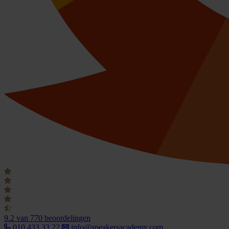
9.2
van 770 beoordelingen
010 433 33 22
info@speakersacademy.com