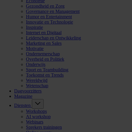
Economie
Gezondheid en Zorg
Governance en Management
Humor en Entertainment
Innovatie en Technologie
Inspiratie
Internet en Digitaal
Leiderschap en Ontwikkeling
Marketing en Sales
Motivatie
Ondernemerschap
Overheid en Politiek
Onderwijs
Sport en Teambuilding
Toekomst en Trends
Wereldwijd
Wetenschap
Dagvoorzitters
Magazine
Diensten
Workshops
AI workshop
Webinars
Sprekers trainingen