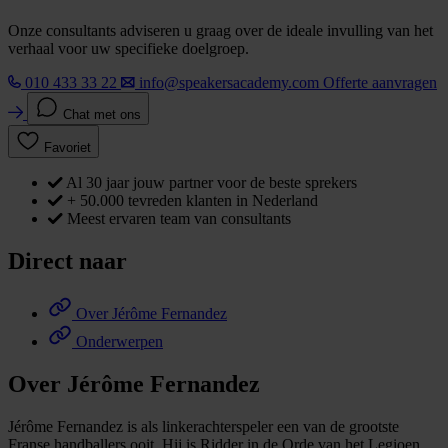
Onze consultants adviseren u graag over de ideale invulling van het
verhaal voor uw specifieke doelgroep.
010 433 33 22
info@speakersacademy.com
Offerte aanvragen
Chat met ons
Favoriet
Al 30 jaar jouw partner voor de beste sprekers
+ 50.000 tevreden klanten in Nederland
Meest ervaren team van consultants
Direct naar
Over Jérôme Fernandez
Onderwerpen
Over Jérôme Fernandez
Jérôme Fernandez is als linkerachterspeler een van de grootste
Franse handballers ooit. Hij is Ridder in de Orde van het Legioen