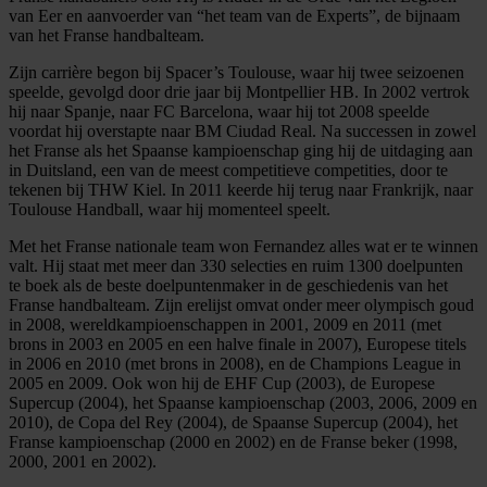
van Eer en aanvoerder van “het team van de Experts”, de bijnaam
van het Franse handbalteam.
Zijn carrière begon bij Spacer’s Toulouse, waar hij twee seizoenen
speelde, gevolgd door drie jaar bij Montpellier HB. In 2002 vertrok
hij naar Spanje, naar FC Barcelona, waar hij tot 2008 speelde
voordat hij overstapte naar BM Ciudad Real. Na successen in zowel
het Franse als het Spaanse kampioenschap ging hij de uitdaging aan
in Duitsland, een van de meest competitieve competities, door te
tekenen bij THW Kiel. In 2011 keerde hij terug naar Frankrijk, naar
Toulouse Handball, waar hij momenteel speelt.
Met het Franse nationale team won Fernandez alles wat er te winnen
valt. Hij staat met meer dan 330 selecties en ruim 1300 doelpunten
te boek als de beste doelpuntenmaker in de geschiedenis van het
Franse handbalteam. Zijn erelijst omvat onder meer olympisch goud
in 2008, wereldkampioenschappen in 2001, 2009 en 2011 (met
brons in 2003 en 2005 en een halve finale in 2007), Europese titels
in 2006 en 2010 (met brons in 2008), en de Champions League in
2005 en 2009. Ook won hij de EHF Cup (2003), de Europese
Supercup (2004), het Spaanse kampioenschap (2003, 2006, 2009 en
2010), de Copa del Rey (2004), de Spaanse Supercup (2004), het
Franse kampioenschap (2000 en 2002) en de Franse beker (1998,
2000, 2001 en 2002).