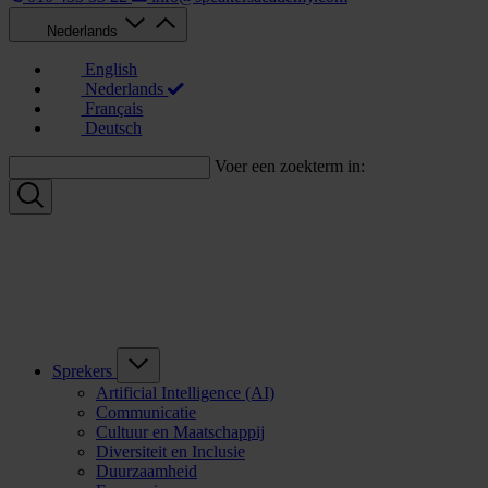
Nederlands
English
Nederlands
Français
Deutsch
Voer een zoekterm in:
Sprekers
Artificial Intelligence (AI)
Communicatie
Cultuur en Maatschappij
Diversiteit en Inclusie
Duurzaamheid