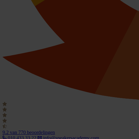
9.2
van 770 beoordelingen
010 433 33 22
info@speakersacademy.com