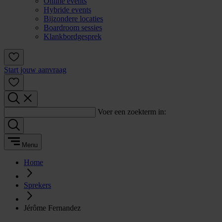
Online events
Hybride events
Bijzondere locaties
Boardroom sessies
Klankbordgesprek
Start jouw aanvraag
Voer een zoekterm in:
Menu
Home
Sprekers
Jérôme Fernandez