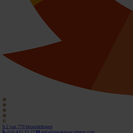
9.2
van 770 beoordelingen
010 433 33 22
info@speakersacademy.com