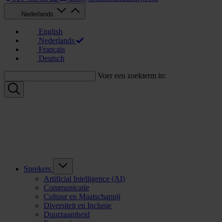
Nederlands
English
Nederlands
Français
Deutsch
Voer een zoekterm in:
Sprekers
Artificial Intelligence (AI)
Communicatie
Cultuur en Maatschappij
Diversiteit en Inclusie
Duurzaamheid