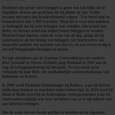
Blokland zijn passie voor beleggen is groot wat ook blijkt uit de
dagelijkse stroom aan grafieken die hij plaatst op zijn Twitter
account met meer dan honderdduizend volgers. ‘Een beeld zegt nu
eenmaal meer dan 1.000 woorden.’ Maar het is voor hem minstens
zo belangrijk dat hij over beleggen kan vertellen, zijn kennis kan
delen, en mensen actief kan helpen betere beleggers te worden.
Blokland staat daarom, naast de waan van de dag, graag stil bij
onderwerpen als het belang van beleggen, het functioneren van
financiële markten, het spreiden van risico’s, en wat ervoor nodig is
om zelf beleggingsbeslissingen te nemen.
Na zijn afstuderen aan de Erasmus Universiteit (en een rondreis
door Australië en Nieuw-Zeeland) ging Blokland in 2002 aan de
slag als beleggingsstrateeg bij Interpolis. Na een aantal jaren
verhuisde hij naar IRIS, het onafhankelijke onderzoeksbureau van
Rabobank en Robeco.
In 2009 werd Blokland fondsmanager bij Robeco, waar hij diverse
multi-asset fondsen en mandaten onder beheer had. In 2019 werd hij
Head of Multi-Asset bij de Rotterdamse vermogensbeheer waar hij
eindverantwoordelijk was voor het beheer van zo’n vijf miljard euro
aan beheerd vermogen.
Met de wens om een breder publiek te bereiken en de algemene