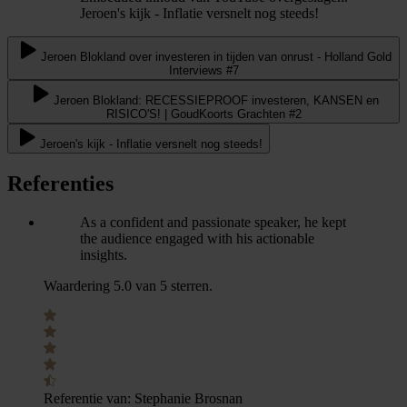
Jeroen's kijk - Inflatie versnelt nog steeds!
Jeroen Blokland over investeren in tijden van onrust - Holland Gold
Interviews #7
Jeroen Blokland: RECESSIEPROOF investeren, KANSEN en
RISICO'S! | GoudKoorts Grachten #2
Jeroen's kijk - Inflatie versnelt nog steeds!
Referenties
As a confident and passionate speaker, he kept
the audience engaged with his actionable
insights.
Waardering 5.0 van 5 sterren.
Referentie van:
Stephanie Brosnan