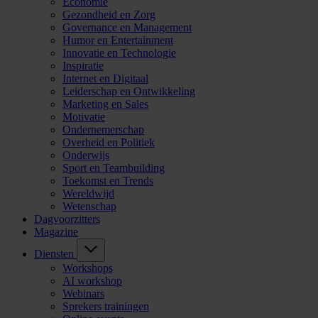
Economie
Gezondheid en Zorg
Governance en Management
Humor en Entertainment
Innovatie en Technologie
Inspiratie
Internet en Digitaal
Leiderschap en Ontwikkeling
Marketing en Sales
Motivatie
Ondernemerschap
Overheid en Politiek
Onderwijs
Sport en Teambuilding
Toekomst en Trends
Wereldwijd
Wetenschap
Dagvoorzitters
Magazine
Diensten
Workshops
AI workshop
Webinars
Sprekers trainingen