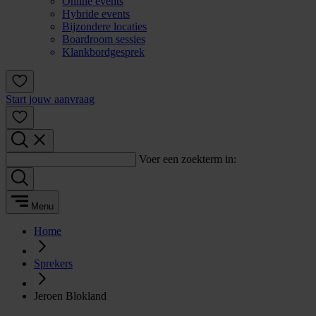
Online events
Hybride events
Bijzondere locaties
Boardroom sessies
Klankbordgesprek
Start jouw aanvraag
Voer een zoekterm in:
Menu
Home
Sprekers
Jeroen Blokland