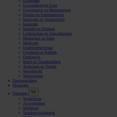
Economie
Gezondheid en Zorg
Governance en Management
Humor en Entertainment
Innovatie en Technologie
Inspiratie
Internet en Digitaal
Leiderschap en Ontwikkeling
Marketing en Sales
Motivatie
Ondernemerschap
Overheid en Politiek
Onderwijs
Sport en Teambuilding
Toekomst en Trends
Wereldwijd
Wetenschap
Dagvoorzitters
Magazine
Diensten
Workshops
AI workshop
Webinars
Sprekers trainingen