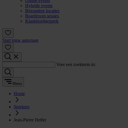
Online events
Hybride events
Bijzondere locaties
Boardroom sessies
Klankbordgesprek
Start jouw aanvraag
Voer een zoekterm in:
Menu
Home
Sprekers
Jean-Pierre Helfer