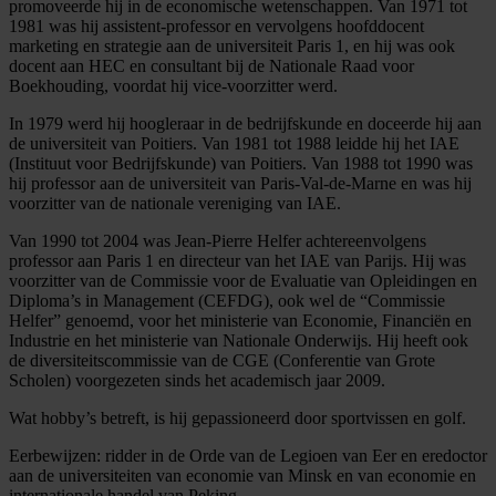
promoveerde hij in de economische wetenschappen. Van 1971 tot
1981 was hij assistent-professor en vervolgens hoofddocent
marketing en strategie aan de universiteit Paris 1, en hij was ook
docent aan HEC en consultant bij de Nationale Raad voor
Boekhouding, voordat hij vice-voorzitter werd.
In 1979 werd hij hoogleraar in de bedrijfskunde en doceerde hij aan
de universiteit van Poitiers. Van 1981 tot 1988 leidde hij het IAE
(Instituut voor Bedrijfskunde) van Poitiers. Van 1988 tot 1990 was
hij professor aan de universiteit van Paris-Val-de-Marne en was hij
voorzitter van de nationale vereniging van IAE.
Van 1990 tot 2004 was Jean-Pierre Helfer achtereenvolgens
professor aan Paris 1 en directeur van het IAE van Parijs. Hij was
voorzitter van de Commissie voor de Evaluatie van Opleidingen en
Diploma’s in Management (CEFDG), ook wel de “Commissie
Helfer” genoemd, voor het ministerie van Economie, Financiën en
Industrie en het ministerie van Nationale Onderwijs. Hij heeft ook
de diversiteitscommissie van de CGE (Conferentie van Grote
Scholen) voorgezeten sinds het academisch jaar 2009.
Wat hobby’s betreft, is hij gepassioneerd door sportvissen en golf.
Eerbewijzen: ridder in de Orde van de Legioen van Eer en eredoctor
aan de universiteiten van economie van Minsk en van economie en
internationale handel van Peking.