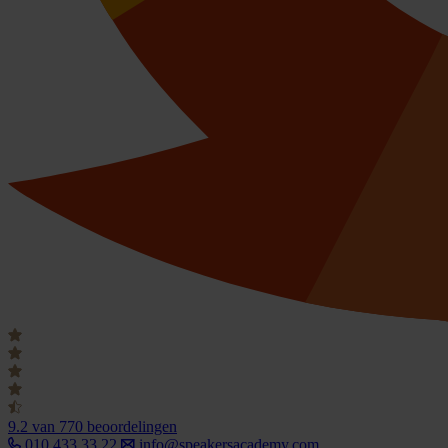
9.2
van 770 beoordelingen
010 433 33 22
info@speakersacademy.com