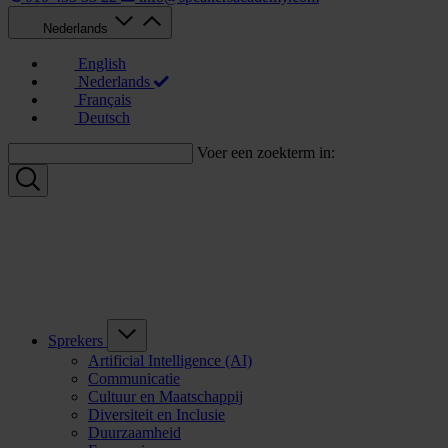
Nederlands
English
Nederlands
Français
Deutsch
Voer een zoekterm in:
Sprekers
Artificial Intelligence (AI)
Communicatie
Cultuur en Maatschappij
Diversiteit en Inclusie
Duurzaamheid