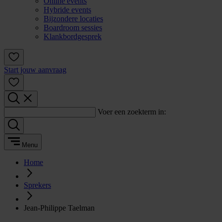
Online events
Hybride events
Bijzondere locaties
Boardroom sessies
Klankbordgesprek
Start jouw aanvraag
Voer een zoekterm in:
Menu
Home
Sprekers
Jean-Philippe Taelman