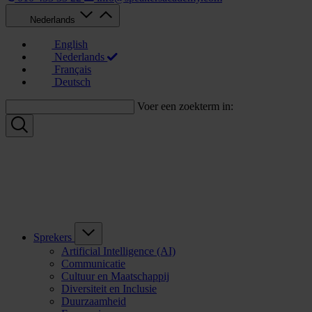
Nederlands
English
Nederlands
Français
Deutsch
Voer een zoekterm in:
Sprekers
Artificial Intelligence (AI)
Communicatie
Cultuur en Maatschappij
Diversiteit en Inclusie
Duurzaamheid