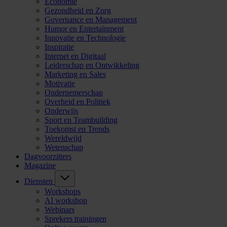
Economie
Gezondheid en Zorg
Governance en Management
Humor en Entertainment
Innovatie en Technologie
Inspiratie
Internet en Digitaal
Leiderschap en Ontwikkeling
Marketing en Sales
Motivatie
Ondernemerschap
Overheid en Politiek
Onderwijs
Sport en Teambuilding
Toekomst en Trends
Wereldwijd
Wetenschap
Dagvoorzitters
Magazine
Diensten
Workshops
AI workshop
Webinars
Sprekers trainingen