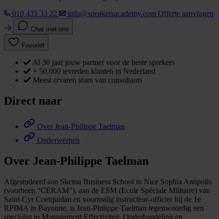
010 433 33 22
info@speakersacademy.com
Offerte aanvragen
Chat met ons
Favoriet
Al 30 jaar jouw partner voor de beste sprekers
+ 50.000 tevreden klanten in Nederland
Meest ervaren team van consultants
Direct naar
Over Jean-Philippe Taelman
Onderwerpen
Over Jean-Philippe Taelman
Afgestudeerd aan Skema Business School in Nice Sophia Antipolis
(voorheen “CERAM”), aan de ESM (Ecole Spéciale Militaire) van
Saint-Cyr Coetquidan en voormalig instructeur-officier bij de 1e
RPIMA in Bayonne, is Jean-Philippe Taelman tegenwoordig een
specialist in Management Effectiviteit, Onderhandeling en