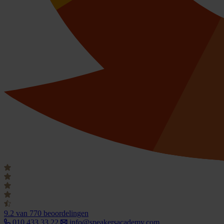
9.2
van 770 beoordelingen
010 433 33 22
info@speakersacademy.com