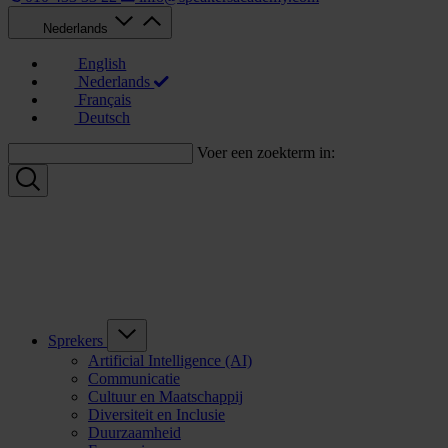
Nederlands
English
Nederlands
Français
Deutsch
Voer een zoekterm in:
Sprekers
Artificial Intelligence (AI)
Communicatie
Cultuur en Maatschappij
Diversiteit en Inclusie
Duurzaamheid