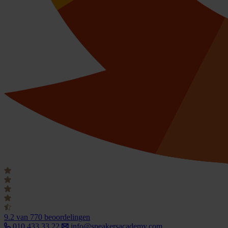
9.2
van 770 beoordelingen
010 433 33 22
info@speakersacademy.com