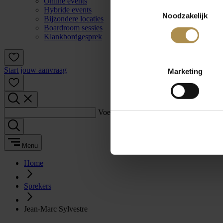
Online events
Toestemmingsselectie
Hybride events
Noodzakelijk
Bijzondere locaties
Boardroom sessies
Klankbordgesprek
Start jouw aanvraag
Marketing
Voer een zoekterm in:
Menu
Home
Sprekers
Jean-Marc Sylvestre