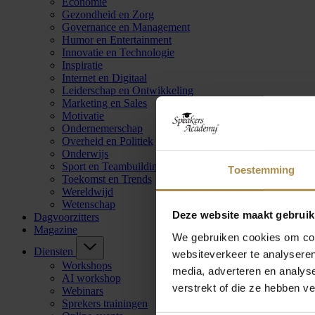
Economie
Gezondheid en Zorg
Governance en Management
Humor en Entertainment
Innovatie en Technologie
Inspiratie
Internet en Digitaal
Leiderschap en Ontwikkeling
Marketing en Sales
Motivatie
Ondernemerschap
Overheid en Politiek
Onderwijs
Sport en Teambuilding
Toestemming
Toekomst en Trends
Wereldwijd
Wetenschap
Deze website maakt gebruik
Dagvoorzitters
Magazine
We gebruiken cookies om cont
Diensten
websiteverkeer te analyseren
Workshops
media, adverteren en analys
AI workshop
verstrekt of die ze hebben v
Webinars
Sprekers trainingen