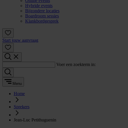
Online events
Hybride events
Bijzondere locaties
Boardroom sessies
Klankbordgesprek
Start jouw aanvraag
Voer een zoekterm in:
Menu
Home
Sprekers
Jean-Luc Petithuguenin