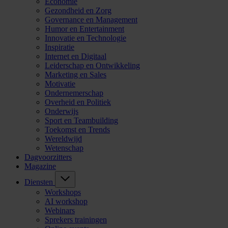
Economie
Gezondheid en Zorg
Governance en Management
Humor en Entertainment
Innovatie en Technologie
Inspiratie
Internet en Digitaal
Leiderschap en Ontwikkeling
Marketing en Sales
Motivatie
Ondernemerschap
Overheid en Politiek
Onderwijs
Sport en Teambuilding
Toekomst en Trends
Wereldwijd
Wetenschap
Dagvoorzitters
Magazine
Diensten
Workshops
AI workshop
Webinars
Sprekers trainingen