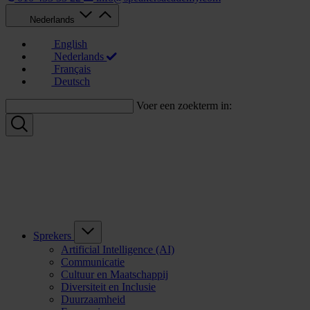
Nederlands
English
Nederlands
Français
Deutsch
Voer een zoekterm in:
Sprekers
Artificial Intelligence (AI)
Communicatie
Cultuur en Maatschappij
Diversiteit en Inclusie
Duurzaamheid