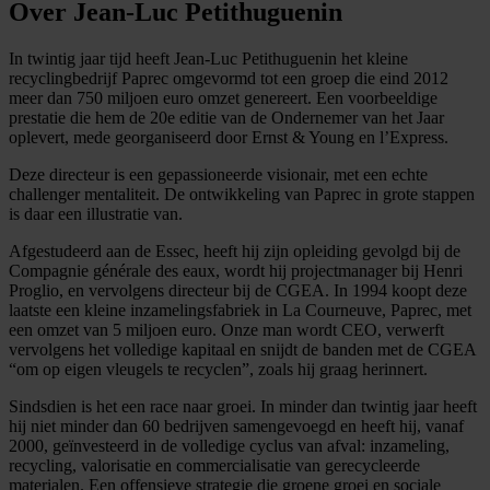
Over Jean-Luc Petithuguenin
In twintig jaar tijd heeft Jean-Luc Petithuguenin het kleine
recyclingbedrijf Paprec omgevormd tot een groep die eind 2012
meer dan 750 miljoen euro omzet genereert. Een voorbeeldige
prestatie die hem de 20e editie van de Ondernemer van het Jaar
oplevert, mede georganiseerd door Ernst & Young en l’Express.
Deze directeur is een gepassioneerde visionair, met een echte
challenger mentaliteit. De ontwikkeling van Paprec in grote stappen
is daar een illustratie van.
Afgestudeerd aan de Essec, heeft hij zijn opleiding gevolgd bij de
Compagnie générale des eaux, wordt hij projectmanager bij Henri
Proglio, en vervolgens directeur bij de CGEA. In 1994 koopt deze
laatste een kleine inzamelingsfabriek in La Courneuve, Paprec, met
een omzet van 5 miljoen euro. Onze man wordt CEO, verwerft
vervolgens het volledige kapitaal en snijdt de banden met de CGEA
“om op eigen vleugels te recyclen”, zoals hij graag herinnert.
Sindsdien is het een race naar groei. In minder dan twintig jaar heeft
hij niet minder dan 60 bedrijven samengevoegd en heeft hij, vanaf
2000, geïnvesteerd in de volledige cyclus van afval: inzameling,
recycling, valorisatie en commercialisatie van gerecycleerde
materialen. Een offensieve strategie die groene groei en sociale