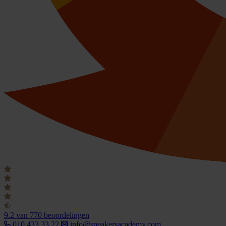
9.2
van 770 beoordelingen
010 433 33 22
info@speakersacademy.com